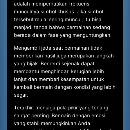
adalah memperhatikan frekuensi
munculnya simbol khusus. Jika simbol
tersebut mulai sering muncul, itu bisa
menjadi tanda bahwa permainan sedang
berada dalam fase yang menguntungkan.
Mengambil jeda saat permainan tidak
memberikan hasil juga merupakan langkah
yang bijak. Berhenti sejenak dapat
membantu menghindari kerugian lebih
lanjut dan memberi kesempatan untuk
kembali bermain dengan kondisi yang lebih
segar.
Terakhir, menjaga pola pikir yang tenang
sangat penting. Bermain dengan emosi
yang stabil memungkinkan Anda