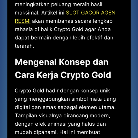
meningkatkan peluang meraih hasil
maksimal. Artikel ini
SLOT GACOR AGEN
RESMI
akan membahas secara lengkap
rahasia di balik Crypto Gold agar Anda
dapat bermain dengan lebih efektif dan
terarah.
Mengenal Konsep dan
Cara Kerja Crypto Gold
Crypto Gold hadir dengan konsep unik
yang menggabungkan simbol mata uang
digital dan emas sebagai elemen utama.
Tampilan visualnya dirancang modern,
dengan efek animasi yang halus dan
mudah dipahami. Hal ini membuat