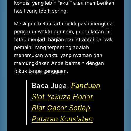
kondisi yang lebih “aktif” atau memberikan
hasil yang lebih sering.
Meskipun belum ada bukti pasti mengenai
pengaruh waktu bermain, pendekatan ini
tetap menjadi bagian dari strategi banyak
pemain. Yang terpenting adalah
menemukan waktu yang nyaman dan
memungkinkan Anda bermain dengan
fokus tanpa gangguan.
Baca Juga:
Panduan
Slot Yakuza Honor
Biar Gacor Setiap
Putaran Konsisten