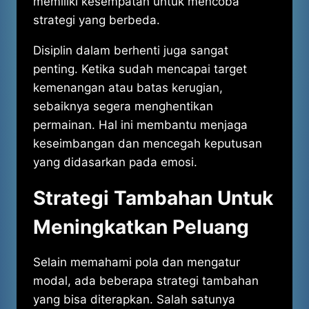
memiliki kesempatan untuk mencoba
strategi yang berbeda.
Disiplin dalam berhenti juga sangat
penting. Ketika sudah mencapai target
kemenangan atau batas kerugian,
sebaiknya segera menghentikan
permainan. Hal ini membantu menjaga
keseimbangan dan mencegah keputusan
yang didasarkan pada emosi.
Strategi Tambahan Untuk
Meningkatkan Peluang
Selain memahami pola dan mengatur
modal, ada beberapa strategi tambahan
yang bisa diterapkan. Salah satunya