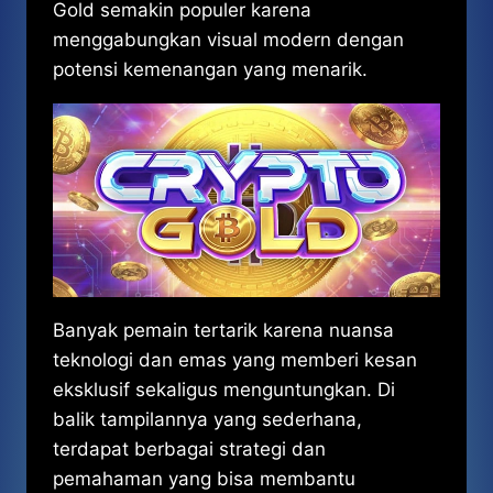
Gold semakin populer karena
menggabungkan visual modern dengan
potensi kemenangan yang menarik.
Banyak pemain tertarik karena nuansa
teknologi dan emas yang memberi kesan
eksklusif sekaligus menguntungkan. Di
balik tampilannya yang sederhana,
terdapat berbagai strategi dan
pemahaman yang bisa membantu