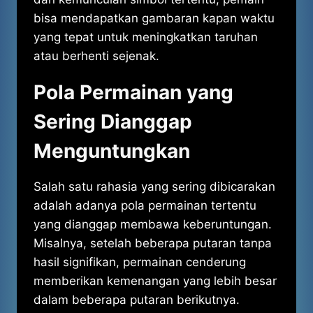
bisa mendapatkan gambaran kapan waktu
yang tepat untuk meningkatkan taruhan
atau berhenti sejenak.
Pola Permainan yang
Sering Dianggap
Menguntungkan
Salah satu rahasia yang sering dibicarakan
adalah adanya pola permainan tertentu
yang dianggap membawa keberuntungan.
Misalnya, setelah beberapa putaran tanpa
hasil signifikan, permainan cenderung
memberikan kemenangan yang lebih besar
dalam beberapa putaran berikutnya.