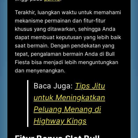
Terakhir, luangkan waktu untuk memahami
mekanisme permainan dan fitur-fitur
khusus yang ditawarkan, sehingga Anda
dapat membuat keputusan yang lebih baik
saat bermain. Dengan pendekatan yang
tepat, pengalaman bermain Anda di Bull
Fiesta bisa menjadi lebih menguntungkan
dan menyenangkan.
Baca Juga:
Tips Jitu
untuk Meningkatkan
Peluang Menang di
Highway Kings