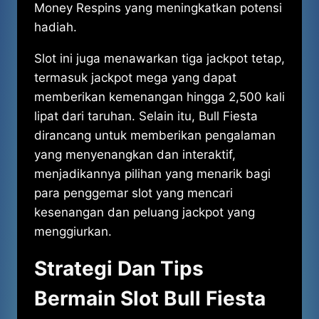
Money Respins yang meningkatkan potensi
hadiah.
Slot ini juga menawarkan tiga jackpot tetap,
termasuk jackpot mega yang dapat
memberikan kemenangan hingga 2,500 kali
lipat dari taruhan. Selain itu, Bull Fiesta
dirancang untuk memberikan pengalaman
yang menyenangkan dan interaktif,
menjadikannya pilihan yang menarik bagi
para penggemar slot yang mencari
kesenangan dan peluang jackpot yang
menggiurkan.
Strategi Dan Tips
Bermain Slot Bull Fiesta