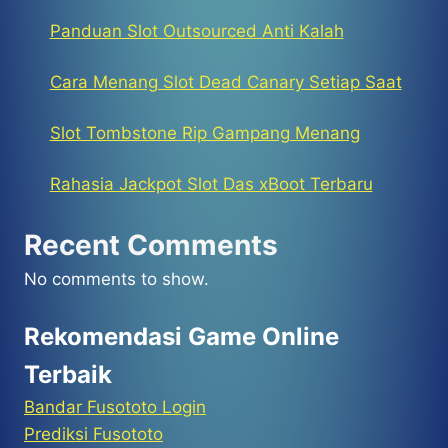
Panduan Slot Outsourced Anti Kalah
Cara Menang Slot Dead Canary Setiap Saat
Slot Tombstone Rip Gampang Menang
Rahasia Jackpot Slot Das xBoot Terbaru
Recent Comments
No comments to show.
Rekomendasi Game Online
Terbaik
Bandar Fusototo Login
Prediksi Fusototo