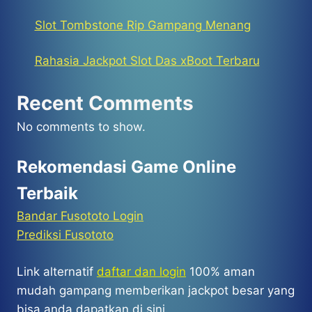
Slot Tombstone Rip Gampang Menang
Rahasia Jackpot Slot Das xBoot Terbaru
Recent Comments
No comments to show.
Rekomendasi Game Online
Terbaik
Bandar Fusototo Login
Prediksi Fusototo
Link alternatif
daftar dan login
100% aman
mudah gampang memberikan jackpot besar yang
bisa anda dapatkan di sini.