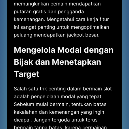
memungkinkan pemain mendapatkan
putaran gratis dan pengganda
kemenangan. Mengetahui cara kerja fitur
ini sangat penting untuk mengoptimalkan
peluang mendapatkan jackpot besar.
Mengelola Modal dengan
Bijak dan Menetapkan
Target
Salah satu trik penting dalam bermain slot
adalah pengelolaan modal yang tepat.
Sebelum mulai bermain, tentukan batas
kekalahan dan kemenangan yang ingin
dicapai. Jangan tergoda untuk terus
bermain tanpa batas, karena permainan