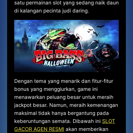
satu permainan slot yang sedang naik daun
di kalangan pecinta judi daring.
Dengan tema yang menarik dan fitur-fitur
bonus yang menggiurkan, game ini
menawarkan peluang besar untuk meraih
jackpot besar. Namun, meraih kemenangan
maksimal tidak hanya bergantung pada
keberuntungan semata. Dibawah ini
SLOT
GACOR AGEN RESMI
akan memberikan