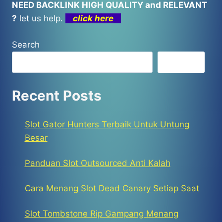
NEED BACKLINK HIGH QUALITY and RELEVANT
?
let us help.
click here
Search
Search
Recent Posts
Slot Gator Hunters Terbaik Untuk Untung
Besar
Panduan Slot Outsourced Anti Kalah
Cara Menang Slot Dead Canary Setiap Saat
Slot Tombstone Rip Gampang Menang