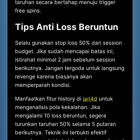
taruhan secara bertahap menuju trigger
free spins.
Tips Anti Loss Beruntun
Selalu gunakan stop loss 50% dari session
budget. Jika sudah mencapai batas ini,
istirahat minimal 2 jam sebelum session
berikutnya. Jangan tergoda untuk langsung
revenge karena biasanya akan
memperparah kondisi.
Manfaatkan fitur history di
jari4d
untuk
menganalisis pola kekalahan. Jika
mengalami 10 loss beruntun, segera
turunkan taruhan 50% selama 5 putaran
berikutnya. Teknik ini terbukti efektif