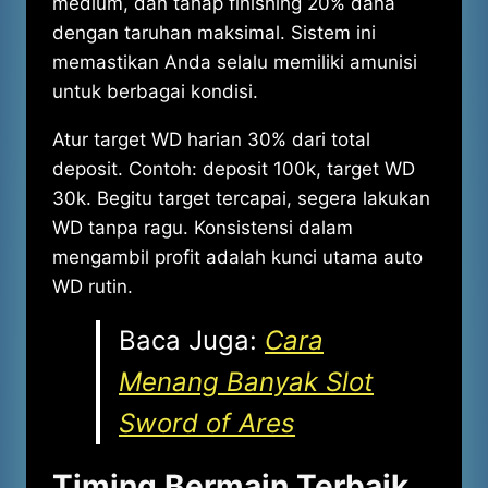
medium, dan tahap finishing 20% dana
dengan taruhan maksimal. Sistem ini
memastikan Anda selalu memiliki amunisi
untuk berbagai kondisi.
Atur target WD harian 30% dari total
deposit. Contoh: deposit 100k, target WD
30k. Begitu target tercapai, segera lakukan
WD tanpa ragu. Konsistensi dalam
mengambil profit adalah kunci utama auto
WD rutin.
Baca Juga:
Cara
Menang Banyak Slot
Sword of Ares
Timing Bermain Terbaik