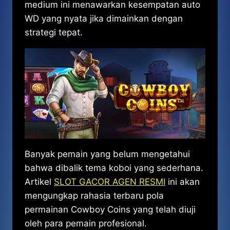
medium ini menawarkan kesempatan auto
WD yang nyata jika dimainkan dengan
strategi tepat.
Banyak pemain yang belum mengetahui
bahwa dibalik tema koboi yang sederhana.
Artikel
SLOT GACOR AGEN RESMI
ini akan
mengungkap rahasia terbaru pola
permainan Cowboy Coins yang telah diuji
oleh para pemain profesional.