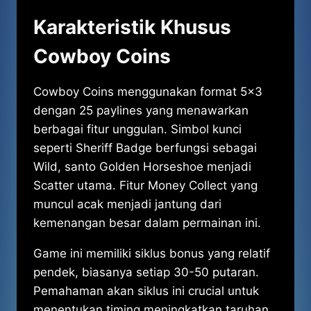
Karakteristik Khusus
Cowboy Coins
Cowboy Coins menggunakan format 5×3
dengan 25 paylines yang menawarkan
berbagai fitur unggulan. Simbol kunci
seperti Sheriff Badge berfungsi sebagai
Wild, santo Golden Horseshoe menjadi
Scatter utama. Fitur Money Collect yang
muncul acak menjadi jantung dari
kemenangan besar dalam permainan ini.
Game ini memiliki siklus bonus yang relatif
pendek, biasanya setiap 30-50 putaran.
Pemahaman akan siklus ini crucial untuk
menentukan timing meningkatkan taruhan.