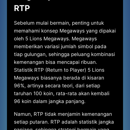
RTP
Sebelum mulai bermain, penting untuk
memahami konsep Megaways yang dipakai
oleh 5 Lions Megaways. Megaways
memberikan variasi jumlah simbol pada
tiap gulungan, sehingga peluang kombinasi
kemenangan bisa mencapai ribuan.
Statistik RTP (Return to Player) 5 Lions
Megaways biasanya berada di kisaran
96%, artinya secara teori, dari setiap
taruhan 100 koin, rata-rata akan kembali
96 koin dalam jangka panjang.
Namun, RTP tidak menjamin kemenangan
setiap putaran. RTP adalah statistik jangka
panjang, sehingga strategi bermain yang