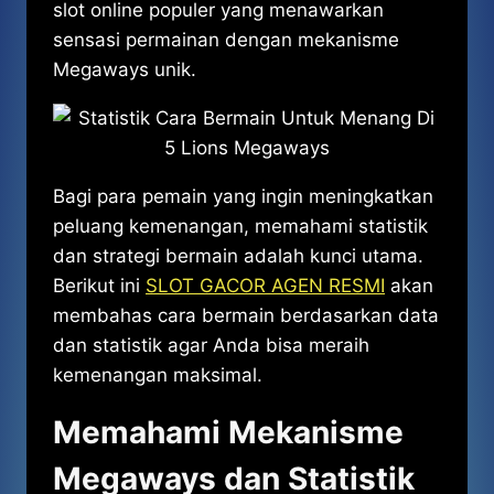
slot online populer yang menawarkan
sensasi permainan dengan mekanisme
Megaways unik.
Bagi para pemain yang ingin meningkatkan
peluang kemenangan, memahami statistik
dan strategi bermain adalah kunci utama.
Berikut ini
SLOT GACOR AGEN RESMI
akan
membahas cara bermain berdasarkan data
dan statistik agar Anda bisa meraih
kemenangan maksimal.
Memahami Mekanisme
Megaways dan Statistik