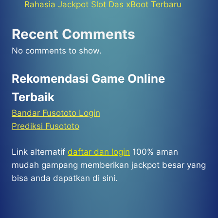
Rahasia Jackpot Slot Das xBoot Terbaru
Recent Comments
No comments to show.
Rekomendasi Game Online
Terbaik
Bandar Fusototo Login
Prediksi Fusototo
Link alternatif
daftar dan login
100% aman
mudah gampang memberikan jackpot besar yang
bisa anda dapatkan di sini.