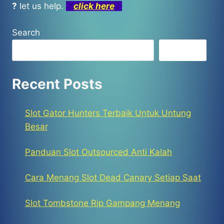
?
let us help.
click here
Search
Search
Recent Posts
Slot Gator Hunters Terbaik Untuk Untung
Besar
Panduan Slot Outsourced Anti Kalah
Cara Menang Slot Dead Canary Setiap Saat
Slot Tombstone Rip Gampang Menang