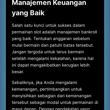
Manajemen Keuangan
yang Baik
Salah satu kunci untuk sukses dalam
permainan slot adalah manajemen bankroll
yang baik. Tentukan anggaran sebelum
mulai bermain dan patuhi batas tersebut.
Jangan tergoda untuk terus bermain
setelah mengalami kekalahan, karena hal
ini dapat mengakibatkan kerugian lebih
besar.
Sebaliknya, jika Anda mengalami
kemenangan, pertimbangkan untuk
menyisihkan sebagian dari kemenangan
tersebut sebagai modal untuk permainan di
masa depan. Dengan pendekatan yang