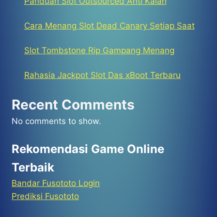
Panduan Slot Outsourced Anti Kalah
Cara Menang Slot Dead Canary Setiap Saat
Slot Tombstone Rip Gampang Menang
Rahasia Jackpot Slot Das xBoot Terbaru
Recent Comments
No comments to show.
Rekomendasi Game Online
Terbaik
Bandar Fusototo Login
Prediksi Fusototo