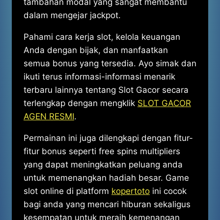
tambahan modal yang sangat membantu
dalam mengejar jackpot.
Pahami cara kerja slot, kelola keuangan
Anda dengan bijak, dan manfaatkan
semua bonus yang tersedia.
Ayo simak dan
ikuti terus informasi-informasi menarik
terbaru lainnya tentang Slot Gacor secara
terlengkap dengan mengklik
SLOT GACOR
AGEN RESMI
.
Permainan ini juga dilengkapi dengan fitur-
fitur bonus seperti free spins multipliers
yang dapat meningkatkan peluang anda
untuk memenangkan hadiah besar. Game
slot online di platform
kopertoto
ini cocok
bagi anda yang mencari hiburan sekaligus
kesempatan untuk meraih kemenangan