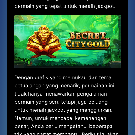
bermain yang tepat untuk meraih jackpot.
Dengan grafik yang memukau dan tema
petualangan yang menarik, permainan ini
tidak hanya menawarkan pengalaman
bermain yang seru tetapi juga peluang
untuk meraih jackpot yang menggiurkan.
Namun, untuk mencapai kemenangan
besar, Anda perlu mengetahui beberapa
trik yang dapat membantu. Berikut ini akan