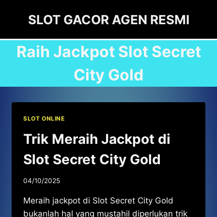
Skip
SLOT GACOR AGEN RESMI
to
content
Raih Jackpot Slot Secret
City Gold
SLOT ONLINE
Trik Meraih Jackpot di
Slot Secret City Gold
04/10/2025
Meraih jackpot di Slot Secret City Gold
bukanlah hal yang mustahil diperlukan trik