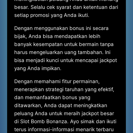
besar. Selalu cek syarat dan ketentuan dari
setiap promosi yang Anda ikuti.
Dengan menggunakan bonus ini secara
bijak, Anda bisa mendapatkan lebih
banyak kesempatan untuk bermain tanpa
harus mengeluarkan uang tambahan. Ini
bisa menjadi kunci untuk mencapai jackpot
yang Anda impikan.
Dengan memahami fitur permainan,
menerapkan strategi taruhan yang efektif,
dan memanfaatkan bonus yang
ditawarkan, Anda dapat meningkatkan
peluang Anda untuk meraih jackpot besar
di Slot Bomb Bonanza. Ayo simak dan ikuti
terus informasi-informasi menarik terbaru