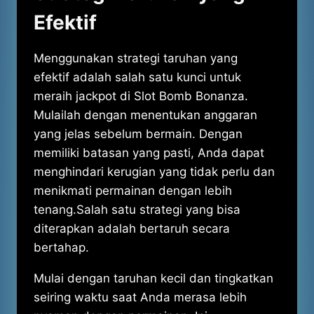
Efektif
Menggunakan strategi taruhan yang
efektif adalah salah satu kunci untuk
meraih jackpot di Slot Bomb Bonanza.
Mulailah dengan menentukan anggaran
yang jelas sebelum bermain. Dengan
memiliki batasan yang pasti, Anda dapat
menghindari kerugian yang tidak perlu dan
menikmati permainan dengan lebih
tenang.
Salah satu strategi yang bisa
diterapkan adalah bertaruh secara
bertahap.
Mulai dengan taruhan kecil dan tingkatkan
seiring waktu saat Anda merasa lebih