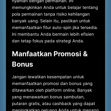
nyaman dengan permainan. Ini
memungkinkan Anda untuk belajar tentang
pola permainan tanpa risiko kehilangan
banyak uang. Selain itu, pastikan untuk
memanfaatkan fitur auto-spin jika tersedia.
Ini membantu Anda bermain lebih efisien
dan tetap fokus pada strategi Anda.
Manfaatkan Promosi &
Bonus
Jangan lewatkan kesempatan untuk
memanfaatkan promosi dan bonus yang
ditawarkan oleh platform online. Banyak
yang menawarkan bonus sambutan,
putaran gratis, atau cashback yang dapat
meningkatkan peluang Anda untuk menang