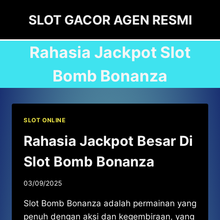
Skip
SLOT GACOR AGEN RESMI
to
content
Rahasia Jackpot Slot
Bomb Bonanza
SLOT ONLINE
Rahasia Jackpot Besar Di
Slot Bomb Bonanza
03/09/2025
Slot Bomb Bonanza adalah permainan yang
penuh dengan aksi dan kegembiraan, yang