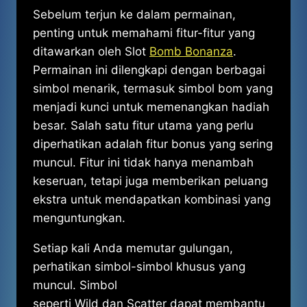
Sebelum terjun ke dalam permainan,
penting untuk memahami fitur-fitur yang
ditawarkan oleh Slot
Bomb Bonanza
.
Permainan ini dilengkapi dengan berbagai
simbol menarik, termasuk simbol bom yang
menjadi kunci untuk memenangkan hadiah
besar. Salah satu fitur utama yang perlu
diperhatikan adalah fitur bonus yang sering
muncul. Fitur ini tidak hanya menambah
keseruan, tetapi juga memberikan peluang
ekstra untuk mendapatkan kombinasi yang
menguntungkan.
Setiap kali Anda memutar gulungan,
perhatikan simbol-simbol khusus yang
muncul. Simbol
seperti Wild dan Scatter dapat membantu