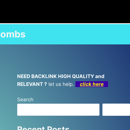
 Bombs
NEED BACKLINK HIGH QUALITY and
RELEVANT ?
let us help.
click here
Search
Search
Recent Posts