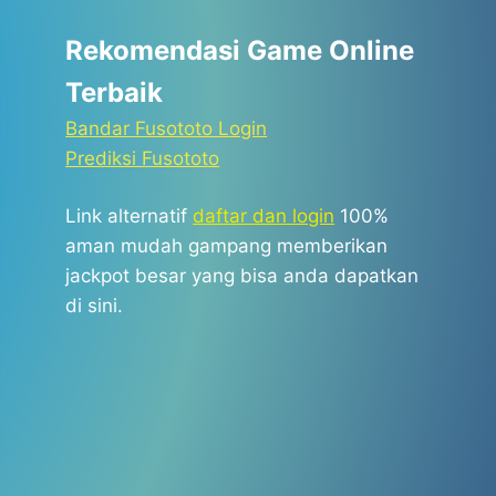
Rekomendasi Game Online
Terbaik
Bandar Fusototo Login
Prediksi Fusototo
Link alternatif
daftar dan login
100%
aman mudah gampang memberikan
jackpot besar yang bisa anda dapatkan
di sini.