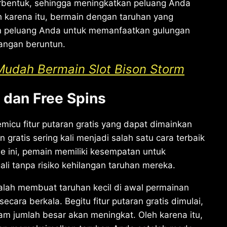
erbentuk, sehingga meningkatkan peluang Anda
 karena itu, bermain dengan taruhan yang
an peluang Anda untuk memanfaatkan gulungan
angan beruntun.
Mudah Bermain Slot Bison Storm
 dan Free Spins
icu fitur putaran gratis yang dapat dimainkan
gratis sering kali menjadi salah satu cara terbaik
 ini, pemain memiliki kesempatan untuk
i tanpa risiko kehilangan taruhan mereka.
dalah membuat taruhan kecil di awal permainan
ara berkala. Begitu fitur putaran gratis dimulai,
 jumlah besar akan meningkat. Oleh karena itu,