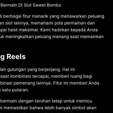
i berbagai fitur menarik yang menawarkan peluang
an slot lainnya, memahami pola permainan dan
apai hasil maksimal. Kami hadirkan kepada Anda
ntuk meningkatkan peluang menang saat memainkan
g Reels
ah gulungan yang berjenjang. Hal ini
at kombinasi tercapai, memberi ruang bagi
inasi pemenang lainnya. Fitur ini memberi Anda
 satu putaran.
h bermain dengan taruhan tetap untuk memicu
 ini memastikan bahwa lebih banyak simbol akan