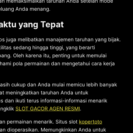
dan memaksimalkan taruhan Anda setelah mode
peluang Anda menang.
Waktu yang Tepat
s juga melibatkan manajemen taruhan yang bijak.
tilitas sedang hingga tinggi, yang berarti
ng. Oleh karena itu, penting untuk memulai
hami pola permainan dan mengetahui cara kerja
masih cukup dan Anda mulai memicu lebih banyak
at meningkatkan taruhan Anda untuk
an ikuti terus informasi-informasi menarik
engklik
SLOT GACOR AGEN RESMI
.
an permainan menarik. Situs slot
kopertoto
an dioperasikan. Memungkinkan Anda untuk