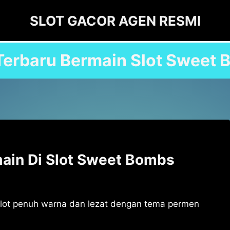
SLOT GACOR AGEN RESMI
Terbaru Bermain Slot Sweet
ain Di Slot Sweet Bombs
lot penuh warna dan lezat dengan tema permen