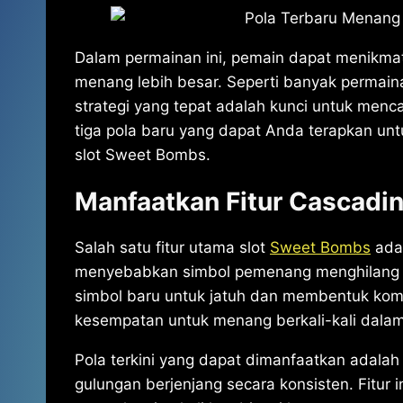
Dalam permainan ini, pemain dapat menikmat
menang lebih besar. Seperti banyak permain
strategi yang tepat adalah kunci untuk menc
tiga pola baru yang dapat Anda terapkan u
slot Sweet Bombs.
Manfaatkan Fitur Cascadin
Salah satu fitur utama slot
Sweet Bombs
adal
menyebabkan simbol pemenang menghilang sa
simbol baru untuk jatuh dan membentuk komb
kesempatan untuk menang berkali-kali dalam
Pola terkini yang dapat dimanfaatkan adala
gulungan berjenjang secara konsisten. Fitur