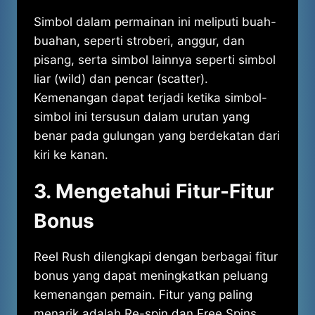
Simbol dalam permainan ini meliputi buah-
buahan, seperti stroberi, anggur, dan
pisang, serta simbol lainnya seperti simbol
liar (wild) dan pencar (scatter).
Kemenangan dapat terjadi ketika simbol-
simbol ini tersusun dalam urutan yang
benar pada gulungan yang berdekatan dari
kiri ke kanan.
3. Mengetahui Fitur-Fitur
Bonus
Reel Rush dilengkapi dengan berbagai fitur
bonus yang dapat meningkatkan peluang
kemenangan pemain. Fitur yang paling
menarik adalah Re-spin dan Free Spins.