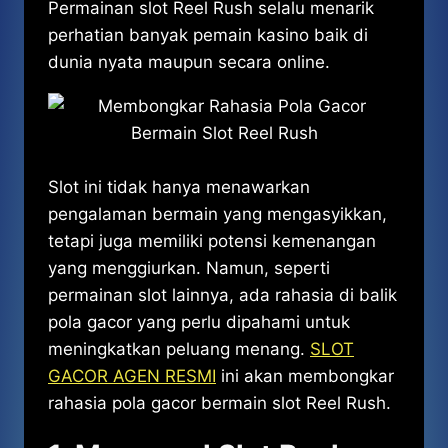
Permainan slot Reel Rush selalu menarik
perhatian banyak pemain kasino baik di
dunia nyata maupun secara online.
Slot ini tidak hanya menawarkan
pengalaman bermain yang mengasyikkan,
tetapi juga memiliki potensi kemenangan
yang menggiurkan. Namun, seperti
permainan slot lainnya, ada rahasia di balik
pola gacor yang perlu dipahami untuk
meningkatkan peluang menang.
SLOT
GACOR AGEN RESMI
ini akan membongkar
rahasia pola gacor bermain slot Reel Rush.