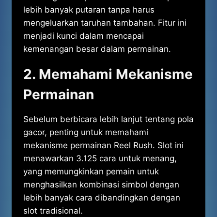
lebih banyak putaran tanpa harus
mengeluarkan taruhan tambahan. Fitur ini
menjadi kunci dalam mencapai
kemenangan besar dalam permainan.
2. Memahami Mekanisme
Permainan
Sebelum berbicara lebih lanjut tentang pola
gacor, penting untuk memahami
mekanisme permainan Reel Rush. Slot ini
menawarkan 3.125 cara untuk menang,
yang memungkinkan pemain untuk
menghasilkan kombinasi simbol dengan
lebih banyak cara dibandingkan dengan
slot tradisional.