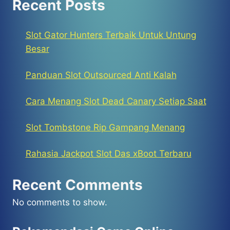
Recent Posts
Slot Gator Hunters Terbaik Untuk Untung
Besar
Panduan Slot Outsourced Anti Kalah
Cara Menang Slot Dead Canary Setiap Saat
Slot Tombstone Rip Gampang Menang
Rahasia Jackpot Slot Das xBoot Terbaru
Recent Comments
No comments to show.