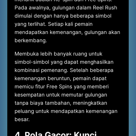
Pada awalnya, gulungan dalam Reel Rush
dimulai dengan hanya beberapa simbol
yang terlihat. Setiap kali pemain
mendapatkan kemenangan, gulungan akan
berkembang.
Membuka lebih banyak ruang untuk
simbol-simbol yang dapat menghasilkan
kombinasi pemenang. Setelah beberapa
kemenangan beruntun, pemain dapat
memicu fitur Free Spins yang memberi
kesempatan untuk memutar gulungan
tanpa biaya tambahan, meningkatkan
peluang untuk mendapatkan kemenangan
besar.
4. Pola Gacor: Kunci