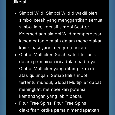
diketahui:
Simbol Wild: Simbol Wild diwakili oleh
simbol cerah yang menggantikan semua
simbol lain, kecuali simbol Scatter.
Ketersediaan simbol Wild memperbesar
kesempatan pemain dalam menciptakan
kombinasi yang menguntungkan.
Global Multiplier: Salah satu fitur unik
dalam permainan ini adalah hadirnya
Global Multiplier yang ditampilkan di
atas gulungan. Setiap kali simbol
tertentu muncul, Global Multiplier dapat
meningkat, memberikan potensi
kemenangan yang lebih besar.
Fitur Free Spins: Fitur Free Spins
diaktifkan ketika pemain mendapatkan