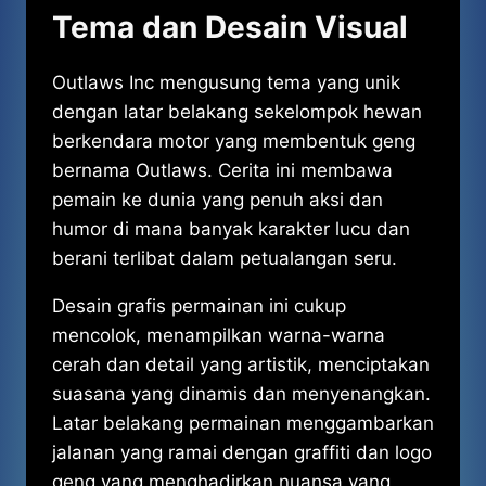
Tema dan Desain Visual
Outlaws Inc mengusung tema yang unik
dengan latar belakang sekelompok hewan
berkendara motor yang membentuk geng
bernama Outlaws. Cerita ini membawa
pemain ke dunia yang penuh aksi dan
humor di mana banyak karakter lucu dan
berani terlibat dalam petualangan seru.
Desain grafis permainan ini cukup
mencolok, menampilkan warna-warna
cerah dan detail yang artistik, menciptakan
suasana yang dinamis dan menyenangkan.
Latar belakang permainan menggambarkan
jalanan yang ramai dengan graffiti dan logo
geng yang menghadirkan nuansa yang