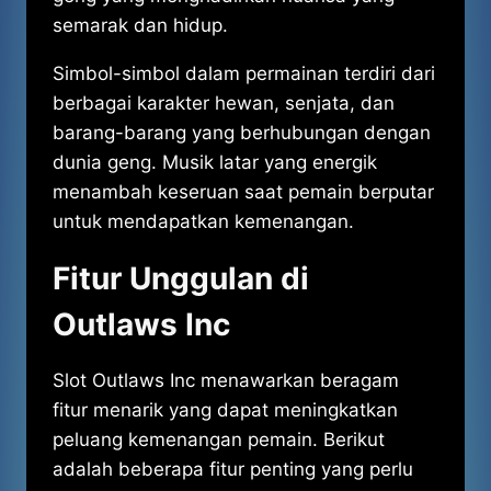
semarak dan hidup.
Simbol-simbol dalam permainan terdiri dari
berbagai karakter hewan, senjata, dan
barang-barang yang berhubungan dengan
dunia geng. Musik latar yang energik
menambah keseruan saat pemain berputar
untuk mendapatkan kemenangan.
Fitur Unggulan di
Outlaws Inc
Slot Outlaws Inc menawarkan beragam
fitur menarik yang dapat meningkatkan
peluang kemenangan pemain. Berikut
adalah beberapa fitur penting yang perlu