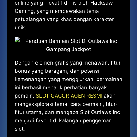
online yang inovatif dirilis oleh Hacksaw
Gaming, yang membawakan tema
petualangan yang khas dengan karakter
unik.
Dengan elemen grafis yang menawan, fitur
bonus yang beragam, dan potensi
kemenangan yang menggiurkan, permainan
ini berhasil menarik perhatian banyak
pemain.
SLOT GACOR AGEN RESMI
akan
mengeksplorasi tema, cara bermain, fitur-
fitur utama, dan mengapa Slot Outlaws Inc
menjadi favorit di kalangan penggemar
slot.