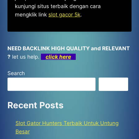
kunjungi situs terbaik dengan cara
mengklik link
slot gacor 5k
.
NEED BACKLINK HIGH QUALITY and RELEVANT
?
let us help.
click here
Search
Search
Recent Posts
Slot Gator Hunters Terbaik Untuk Untung
Besar