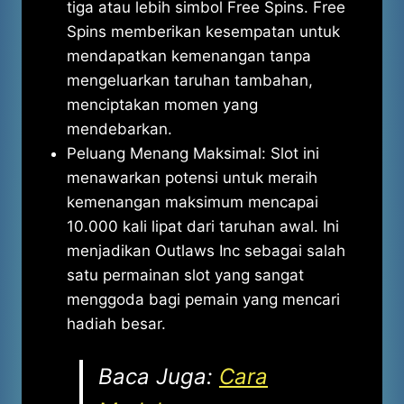
tiga atau lebih simbol Free Spins. Free
Spins memberikan kesempatan untuk
mendapatkan kemenangan tanpa
mengeluarkan taruhan tambahan,
menciptakan momen yang
mendebarkan.
Peluang Menang Maksimal: Slot ini
menawarkan potensi untuk meraih
kemenangan maksimum mencapai
10.000 kali lipat dari taruhan awal. ​Ini
menjadikan Outlaws Inc sebagai salah
satu permainan slot yang sangat
menggoda bagi pemain yang mencari
hadiah besar.​
Baca Juga:
Cara