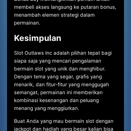
membeli akses langsung ke putaran bonus,
menambah elemen strategi dalam
permainan.
Kesimpulan
Slot Outlaws Inc adalah pilihan tepat bagi
siapa saja yang mencari pengalaman
bermain slot yang unik dan menghibur.
Dengan tema yang segar, grafis yang
menarik, dan fitur-fitur yang menggugah
semangat, permainan ini memberikan
kombinasi kesenangan dan peluang
menang yang menggiurkan.
Buat Anda yang mau bermain slot dengan
jackpot dan hadiah yang besar kalian bisa