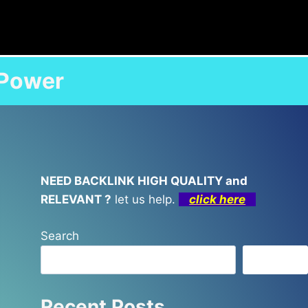
 Power
NEED BACKLINK HIGH QUALITY and
RELEVANT ?
let us help.
click here
Search
Search
Recent Posts