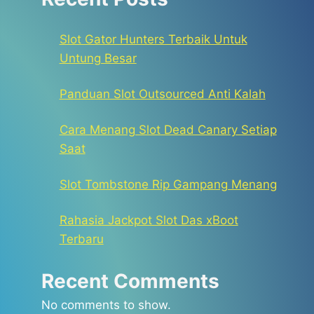
Slot Gator Hunters Terbaik Untuk
Untung Besar
Panduan Slot Outsourced Anti Kalah
Cara Menang Slot Dead Canary Setiap
Saat
Slot Tombstone Rip Gampang Menang
Rahasia Jackpot Slot Das xBoot
Terbaru
Recent Comments
No comments to show.