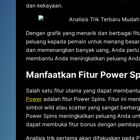
dan kekayaan.
Dengan grafik yang menarik dan berbagai fi
peluang kepada pemain untuk menang besar
dan memenangkan banyak uang, Anda perlu 
membantu Anda meningkatkan peluang And
Manfaatkan Fitur Power S
Salah satu fitur utama yang dapat membant
Power
adalah fitur Power Spins. Fitur ini 
simbol wild atau scatter yang sangat berha
Power Spins meningkatkan peluang Anda un
dapat membuka fitur bonus dengan pembayar
Analisis trik pertama akan difokuskan pada 