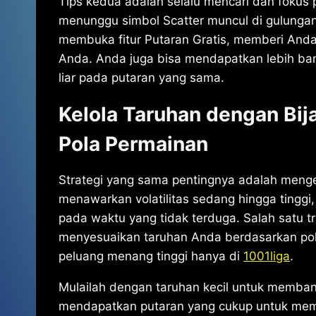
Tips kedua adalah selalu mencari dan fokus 
menunggu simbol Scatter muncul di gulungan,
membuka fitur Putaran Gratis, memberi Anda
Anda. Anda juga bisa mendapatkan lebih b
liar pada putaran yang sama.
Kelola Taruhan dengan Bi
Pola Permainan
Strategi yang sama pentingnya adalah menge
menawarkan volatilitas sedang hingga tingg
pada waktu yang tidak terduga. Salah satu t
menyesuaikan taruhan Anda berdasarkan pol
peluang menang tinggi hanya di
1001liga
.
Mulailah dengan taruhan kecil untuk memba
mendapatkan putaran yang cukup untuk memi