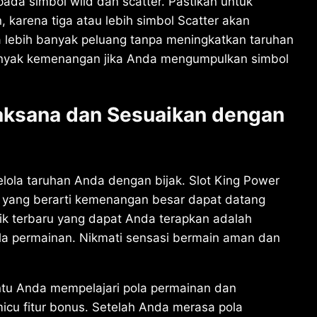
pada simbol wild dan scatter. Pastikan untuk
 karena tiga atau lebih simbol Scatter akan
 lebih banyak peluang tanpa meningkatkan taruhan
anyak kemenangan jika Anda mengumpulkan simbol
jaksana dan Sesuaikan dengan
lola taruhan Anda dengan bijak. Slot King Power
i, yang berarti kemenangan besar dapat datang
rik terbaru yang dapat Anda terapkan adalah
a permainan. Nikmati sensasi bermain aman dan
ntu Anda mempelajari pola permainan dan
cu fitur bonus. Setelah Anda merasa pola