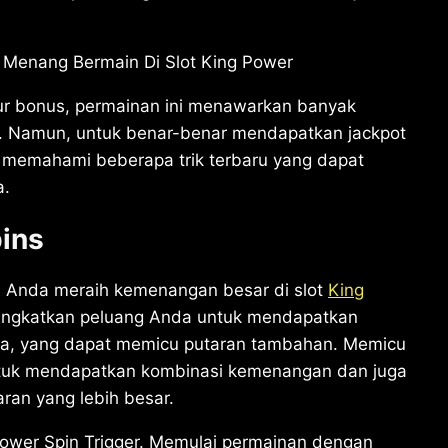
tur bonus, permainan ini menawarkan banyak
. Namun, untuk benar-benar mendapatkan jackpot
memahami beberapa trik terbaru yang dapat
a.
pins
u Anda meraih kemenangan besar di slot
King
meningkatkan peluang Anda untuk mendapatkan
rga, yang dapat memicu putaran tambahan. Memicu
tuk mendapatkan kombinasi kemenangan dan juga
an yang lebih besar.
Power Spin Trigger. Memulai permainan dengan