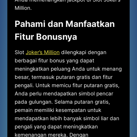
Million.
Pahami dan Manfaatkan
Fitur Bonusnya
Slot
Joker’s Million
dilengkapi dengan
berbagai fitur bonus yang dapat
meningkatkan peluang Anda untuk menang
besar, termasuk putaran gratis dan fitur
pengali. Untuk memicu fitur putaran gratis,
Anda perlu mendapatkan simbol pencar
pada gulungan. Selama putaran gratis,
pemain memiliki kesempatan untuk
mendapatkan lebih banyak simbol liar dan
pengali yang dapat meningkatkan
kemenangan mereka. Dengan