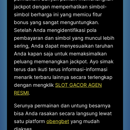
jackpot dengan memperhatikan simbol-
simbol berharga ini yang memicu fitur
bonus yang sangat menguntungkan.
Setelah Anda mengidentifikasi pola
pembayaran dan simbol yang muncul lebih
sering, Anda dapat menyesuaikan taruhan
Anda kapan saja untuk memaksimalkan
peluang memenangkan jackpot. Ayo simak
terus dan ikuti terus informasi-informasi
menarik terbaru lainnya secara terlengkap
dengan mengklik
SLOT GACOR AGEN
RESMI
.
Serunya permainan dan untung besarnya
bisa Anda rasakan secara langsung lewat
satu platform
obengbet
yang mudah
diakses.