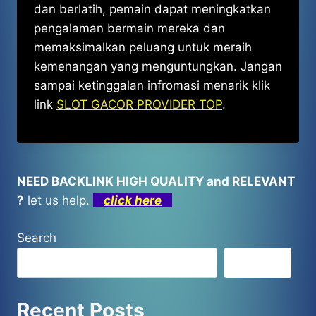
dan berlatih, pemain dapat meningkatkan
pengalaman bermain mereka dan
memaksimalkan peluang untuk meraih
kemenangan yang menguntungkan. Jangan
sampai ketinggalan infromasi menarik klik
link
SLOT GACOR PROVIDER TOP
.
NEED BACKLINK HIGH QUALITY and RELEVANT
?
let us help.
click here
Search
Search
Recent Posts