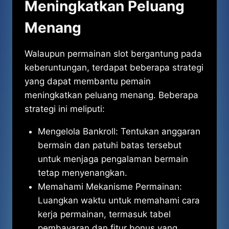
Meningkatkan Peluang
Menang
Walaupun permainan slot bergantung pada
keberuntungan, terdapat beberapa strategi
yang dapat membantu pemain
meningkatkan peluang menang. Beberapa
strategi ini meliputi:
Mengelola Bankroll: Tentukan anggaran
bermain dan patuhi batas tersebut
untuk menjaga pengalaman bermain
tetap menyenangkan.
Memahami Mekanisme Permainan:
Luangkan waktu untuk memahami cara
kerja permainan, termasuk tabel
pembayaran dan fitur bonus yang