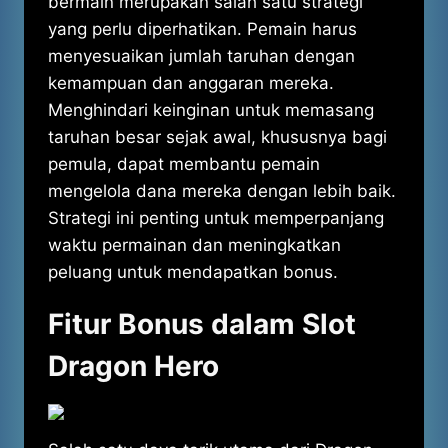
bermain merupakan salah satu strategi
yang perlu diperhatikan. Pemain harus
menyesuaikan jumlah taruhan dengan
kemampuan dan anggaran mereka.
Menghindari keinginan untuk memasang
taruhan besar sejak awal, khususnya bagi
pemula, dapat membantu pemain
mengelola dana mereka dengan lebih baik.
Strategi ini penting untuk memperpanjang
waktu permainan dan meningkatkan
peluang untuk mendapatkan bonus.
Fitur Bonus dalam Slot
Dragon Hero