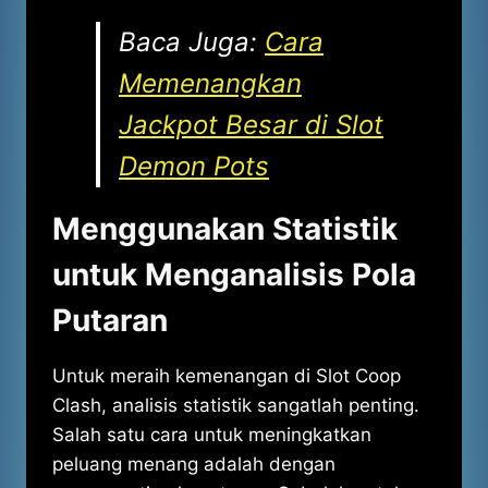
Baca Juga:
Cara
Memenangkan
Jackpot Besar di Slot
Demon Pots
Menggunakan Statistik
untuk Menganalisis Pola
Putaran
Untuk meraih kemenangan di Slot Coop
Clash, analisis statistik sangatlah penting.
Salah satu cara untuk meningkatkan
peluang menang adalah dengan