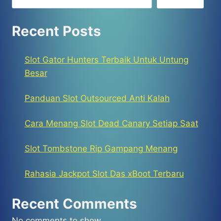
Recent Posts
Slot Gator Hunters Terbaik Untuk Untung
Besar
Panduan Slot Outsourced Anti Kalah
Cara Menang Slot Dead Canary Setiap Saat
Slot Tombstone Rip Gampang Menang
Rahasia Jackpot Slot Das xBoot Terbaru
Recent Comments
No comments to show.