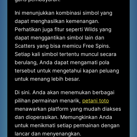
Ini menunjukkan kombinasi simbol yang
dapat menghasilkan kemenangan.
Perhatikan juga fitur seperti Wilds yang
dapat menggantikan simbol lain dan
Scatters yang bisa memicu Free Spins.
Setiap kali simbol tertentu muncul secara
berulang, Anda dapat mengamati pola
tersebut untuk mengetahui kapan peluang
untuk menang lebih besar.
Di sini. Anda akan menemukan berbagai
pilihan permainan menarik,
petani toto
menawarkan platform yang mudah diakses
dan dioperasikan. Memungkinkan Anda
untuk menikmati setiap permainan dengan
lancar dan menyenangkan.