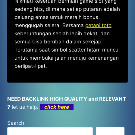
Nikmati keseruan bermain game slot yang
sedang hits, di mana setiap putaran adalah
peluang emas untuk meraih bonus
menggugah selera. Bersama
petani toto
keberuntungan seolah lebih dekat, dan
semua bisa berubah dalam sekejap.
Terutama saat simbol scatter hitam muncul
untuk membuka jalan menuju kemenangan
berlipat-lipat.
NEED BACKLINK HIGH QUALITY and RELEVANT
?
let us help.
click here
Search
Search