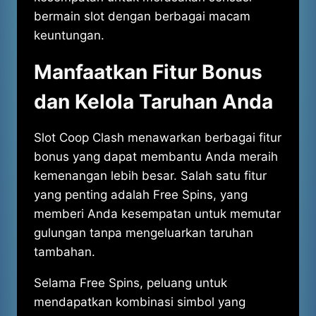
bermain slot dengan berbagai macam
keuntungan.
Manfaatkan Fitur Bonus
dan Kelola Taruhan Anda
Slot Coop Clash menawarkan berbagai fitur
bonus yang dapat membantu Anda meraih
kemenangan lebih besar. Salah satu fitur
yang penting adalah Free Spins, yang
memberi Anda kesempatan untuk memutar
gulungan tanpa mengeluarkan taruhan
tambahan.
Selama Free Spins, peluang untuk
mendapatkan kombinasi simbol yang