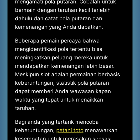
mengamati pola putaran. Cobalah untuk
bermain dengan taruhan kecil terlebih
dahulu dan catat pola putaran dan
kemenangan yang Anda dapatkan.
Beberapa pemain percaya bahwa
mengidentifikasi pola tertentu bisa
meningkatkan peluang mereka untuk
mendapatkan kemenangan lebih besar.
Meskipun slot adalah permainan berbasis
keberuntungan, statistik pola putaran
dapat memberi Anda wawasan kapan
waktu yang tepat untuk menaikkan
taruhan.
Bagi anda yang tertarik mencoba
keberuntungan,
petani toto
menawarkan
kesempatan untuk merasakan sensasi