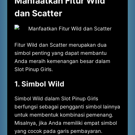
Manfaatkan Fitur Wild
dan Scatter
Fitur Wild dan Scatter merupakan dua
simbol penting yang dapat membantu
Anda meraih kemenangan besar dalam
Slot Pinup Girls.
1. Simbol Wild
Simbol Wild dalam Slot Pinup Girls
berfungsi sebagai pengganti simbol lainnya
untuk membentuk kombinasi pemenang.
Misalnya, jika Anda memiliki empat simbol
yang cocok pada garis pembayaran.