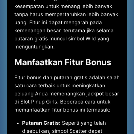
kesempatan untuk menang lebih banyak
tanpa harus mempertaruhkan lebih banyak
uang. Fitur ini dapat mengarah pada
kemenangan besar, terutama jika selama
putaran gratis muncul simbol Wild yang
menguntungkan.
Manfaatkan Fitur Bonus
Fitur bonus dan putaran gratis adalah salah
satu cara terbaik untuk meningkatkan
peluang Anda memenangkan jackpot besar
di Slot Pinup Girls. Beberapa cara untuk
memanfaatkan fitur bonus ini termasuk:
Putaran Gratis:
Seperti yang telah
disebutkan, simbol Scatter dapat