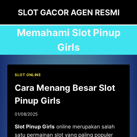
Skip
SLOT GACOR AGEN RESMI
to
content
Memahami Slot Pinup
Girls
SLOT ONLINE
Cara Menang Besar Slot
Pinup Girls
01/08/2025
Slot Pinup Girls
online merupakan salah
satu permainan slot yang paling populer