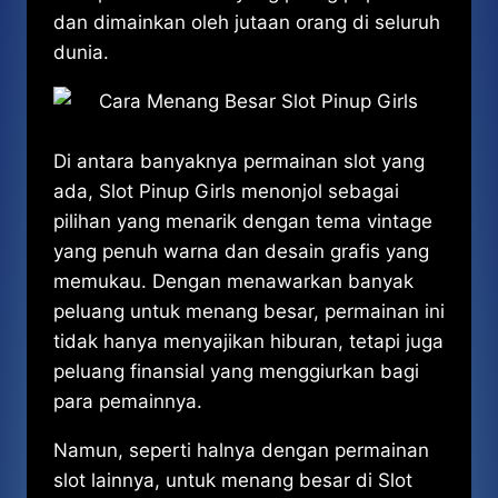
dan dimainkan oleh jutaan orang di seluruh
dunia.
Di antara banyaknya permainan slot yang
ada, Slot Pinup Girls menonjol sebagai
pilihan yang menarik dengan tema vintage
yang penuh warna dan desain grafis yang
memukau. Dengan menawarkan banyak
peluang untuk menang besar, permainan ini
tidak hanya menyajikan hiburan, tetapi juga
peluang finansial yang menggiurkan bagi
para pemainnya.
Namun, seperti halnya dengan permainan
slot lainnya, untuk menang besar di Slot