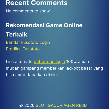
Recent Comments
No comments to show.
Rekomendasi Game Online
Terbaik
Bandar Fusototo Login
Prediksi Fusototo
Link alternatif
daftar dan login
100% aman
mudah gampang memberikan jackpot besar yang
bisa anda dapatkan di sini.
© 2026
SLOT GACOR AGEN RESMI