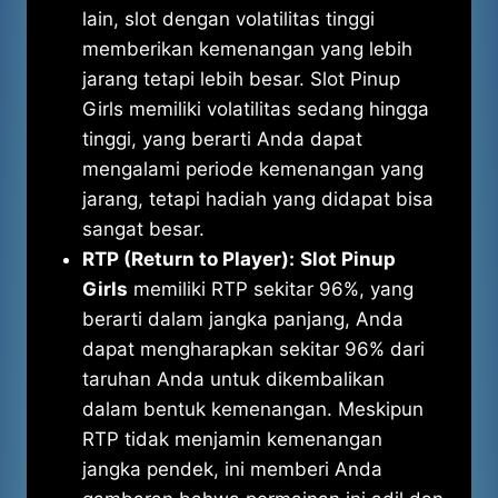
lain, slot dengan volatilitas tinggi
memberikan kemenangan yang lebih
jarang tetapi lebih besar. Slot Pinup
Girls memiliki volatilitas sedang hingga
tinggi, yang berarti Anda dapat
mengalami periode kemenangan yang
jarang, tetapi hadiah yang didapat bisa
sangat besar.
RTP (Return to Player):
Slot Pinup
Girls
memiliki RTP sekitar 96%, yang
berarti dalam jangka panjang, Anda
dapat mengharapkan sekitar 96% dari
taruhan Anda untuk dikembalikan
dalam bentuk kemenangan. Meskipun
RTP tidak menjamin kemenangan
jangka pendek, ini memberi Anda