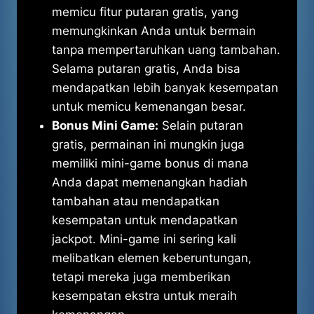
memicu fitur putaran gratis, yang
memungkinkan Anda untuk bermain
tanpa mempertaruhkan uang tambahan.
Selama putaran gratis, Anda bisa
mendapatkan lebih banyak kesempatan
untuk memicu kemenangan besar.
Bonus Mini Game:
Selain putaran
gratis, permainan ini mungkin juga
memiliki mini-game bonus di mana
Anda dapat memenangkan hadiah
tambahan atau mendapatkan
kesempatan untuk mendapatkan
jackpot. Mini-game ini sering kali
melibatkan elemen keberuntungan,
tetapi mereka juga memberikan
kesempatan ekstra untuk meraih