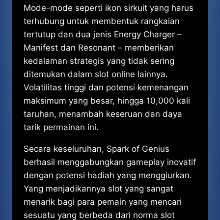
Mode-mode seperti ikon sirkuit yang harus
terhubung untuk membentuk rangkaian
tertutup dan dua jenis Energy Charger –
Manifest dan Resonant – memberikan
kedalaman strategis yang tidak sering
ditemukan dalam slot online lainnya.
Volatilitas tinggi dan potensi kemenangan
maksimum yang besar, hingga 10,000 kali
taruhan, menambah keseruan dan daya
tarik permainan ini.
Secara keseluruhan, Spark of Genius
berhasil menggabungkan gameplay inovatif
dengan potensi hadiah yang menggiurkan.
Yang menjadikannya slot yang sangat
menarik bagi para pemain yang mencari
sesuatu yang berbeda dari norma slot