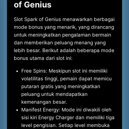
of Genius
Slot Spark of Genius menawarkan berbagai
mode bonus yang menarik, yang dirancang
untuk meningkatkan pengalaman bermain
dan memberikan peluang menang yang
lebih besar. Berikut adalah beberapa mode
bonus utama dari slot ini:
Free Spins: Meskipun slot ini memiliki
volatilitas tinggi, pemain dapat memicu
putaran gratis yang meningkatkan
peluang untuk mendapatkan
kemenangan besar.
Manifest Energy: Mode ini diwakili oleh
sisi kiri Energy Charger dan memiliki tiga
level pengisian. Setiap level membuka