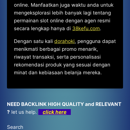
online. Manfaatkan juga waktu anda untuk
mengeksplorasi lebih banyak lagi tentang
permainan slot online dengan agen resmi
secara lengkap hanya di
38kefu.com
.
Dengan satu kali
dorahoki
, pengguna dapat
menikmati berbagai promo menarik,
riwayat transaksi, serta personalisasi
rekomendasi produk yang sesuai dengan
minat dan kebiasaan belanja mereka.
NEED BACKLINK HIGH QUALITY and RELEVANT
?
let us help.
click here
Search