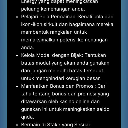
Energy yang dapat meningkatkan
peluang kemenangan anda.
Pelajari Pola Permainan: Kenali pola dari
ikon-ikon sirkuit dan bagaimana mereka
membentuk rangkaian untuk
memaksimalkan potensi kemenangan
anda.
Kelola Modal dengan Bijak: Tentukan
batas modal yang akan anda gunakan
dan jangan melebihi batas tersebut
untuk menghindari kerugian besar.
Manfaatkan Bonus dan Promosi: Cari
tahu tentang bonus dan promosi yang
ditawarkan oleh kasino online dan
gunakan ini untuk meningkatkan saldo
qnda.
Bermain di Stake yang Sesuai: