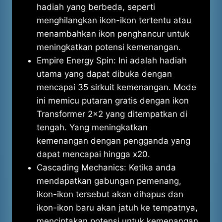
hadiah yang berbeda, seperti
menghilangkan ikon-ikon tertentu atau
menambahkan ikon penghancur untuk
meningkatkan potensi kemenangan.
Empire Energy Spin: Ini adalah hadiah
utama yang dapat dibuka dengan
mencapai 35 sirkuit kemenangan. Mode
ini memicu putaran gratis dengan ikon
Transformer 2×2 yang ditempatkan di
tengah. Yang meningkatkan
kemenangan dengan pengganda yang
dapat mencapai hingga x20.
Cascading Mechanics: Ketika anda
mendapatkan gabungan pemenang,
ikon-ikon tersebut akan dihapus dan
ikon-ikon baru akan jatuh ke tempatnya,
menciptakan potensi untuk kemenangan