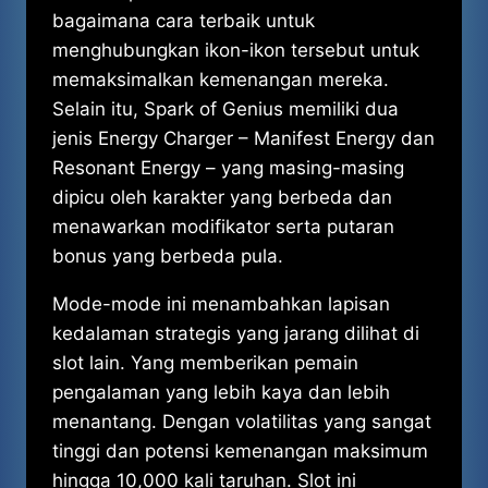
bagaimana cara terbaik untuk
menghubungkan ikon-ikon tersebut untuk
memaksimalkan kemenangan mereka.
Selain itu, Spark of Genius memiliki dua
jenis Energy Charger – Manifest Energy dan
Resonant Energy – yang masing-masing
dipicu oleh karakter yang berbeda dan
menawarkan modifikator serta putaran
bonus yang berbeda pula.
Mode-mode ini menambahkan lapisan
kedalaman strategis yang jarang dilihat di
slot lain. Yang memberikan pemain
pengalaman yang lebih kaya dan lebih
menantang. Dengan volatilitas yang sangat
tinggi dan potensi kemenangan maksimum
hingga 10,000 kali taruhan. Slot ini