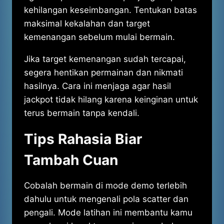
kehilangan keseimbangan. Tentukan batas
maksimal kekalahan dan target
kemenangan sebelum mulai bermain.
Jika target kemenangan sudah tercapai,
segera hentikan permainan dan nikmati
hasilnya. Cara ini menjaga agar hasil
jackpot tidak hilang karena keinginan untuk
terus bermain tanpa kendali.
Tips Rahasia Biar
Tambah Cuan
Cobalah bermain di mode demo terlebih
dahulu untuk mengenali pola scatter dan
pengali. Mode latihan ini membantu kamu