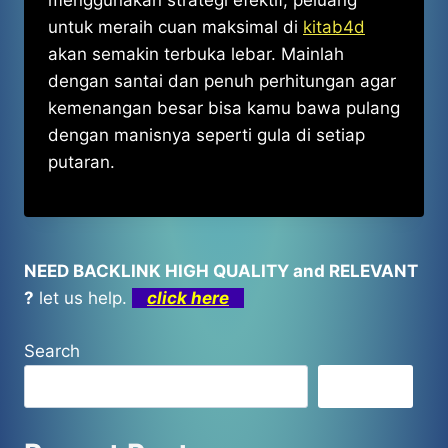
menggunakan strategi efektif, peluang
untuk meraih cuan maksimal di
kitab4d
akan semakin terbuka lebar. Mainlah
dengan santai dan penuh perhitungan agar
kemenangan besar bisa kamu bawa pulang
dengan manisnya seperti gula di setiap
putaran.
NEED BACKLINK HIGH QUALITY and RELEVANT
?
let us help.
click here
Search
Search