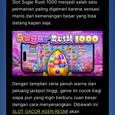
Slot Sugar Rush 1000 menjadi salah satu
permainan paling digemari karena sensasi
manis dari kemenangan besar yang bisa
datang kapan saja.
Dengan tampilan ceria penuh warna dan
peluang jackpot tinggi, game ini cocok bagi
siapa pun yang ingin berburu cuan besar
dengan cara menyenangkan. Dibawah ini
SLOT GACOR AGEN RESMI
akan