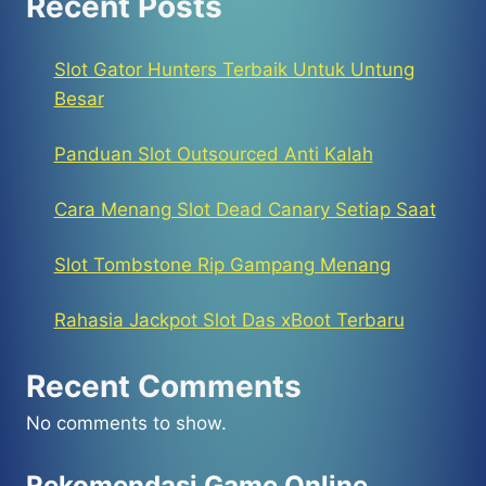
Recent Posts
Slot Gator Hunters Terbaik Untuk Untung
Besar
Panduan Slot Outsourced Anti Kalah
Cara Menang Slot Dead Canary Setiap Saat
Slot Tombstone Rip Gampang Menang
Rahasia Jackpot Slot Das xBoot Terbaru
Recent Comments
No comments to show.
Rekomendasi Game Online