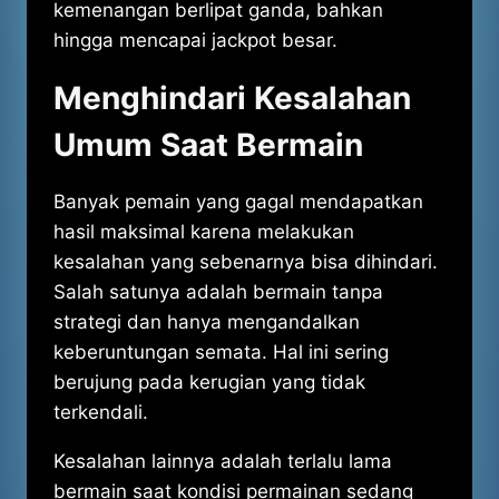
kemenangan berlipat ganda, bahkan
hingga mencapai jackpot besar.
Menghindari Kesalahan
Umum Saat Bermain
Banyak pemain yang gagal mendapatkan
hasil maksimal karena melakukan
kesalahan yang sebenarnya bisa dihindari.
Salah satunya adalah bermain tanpa
strategi dan hanya mengandalkan
keberuntungan semata. Hal ini sering
berujung pada kerugian yang tidak
terkendali.
Kesalahan lainnya adalah terlalu lama
bermain saat kondisi permainan sedang