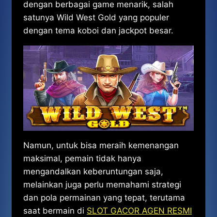
dengan berbagai game menarik, salah
satunya Wild West Gold yang populer
dengan tema koboi dan jackpot besar.
Namun, untuk bisa meraih kemenangan
maksimal, pemain tidak hanya
mengandalkan keberuntungan saja,
melainkan juga perlu memahami strategi
dan pola permainan yang tepat, terutama
saat bermain di
SLOT GACOR AGEN RESMI