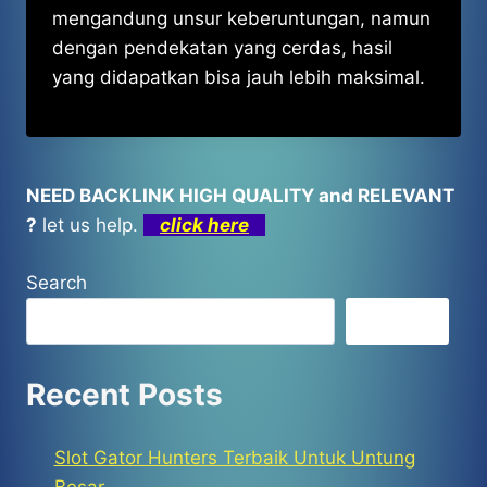
mengandung unsur keberuntungan, namun
dengan pendekatan yang cerdas, hasil
yang didapatkan bisa jauh lebih maksimal.
NEED BACKLINK HIGH QUALITY and RELEVANT
?
let us help.
click here
Search
Search
Recent Posts
Slot Gator Hunters Terbaik Untuk Untung