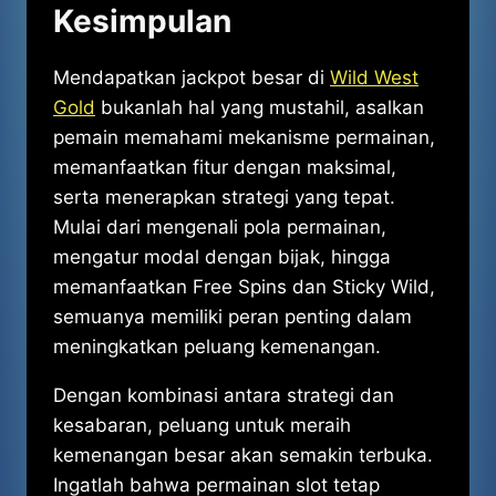
Kesimpulan
Mendapatkan jackpot besar di
Wild West
Gold
bukanlah hal yang mustahil, asalkan
pemain memahami mekanisme permainan,
memanfaatkan fitur dengan maksimal,
serta menerapkan strategi yang tepat.
Mulai dari mengenali pola permainan,
mengatur modal dengan bijak, hingga
memanfaatkan Free Spins dan Sticky Wild,
semuanya memiliki peran penting dalam
meningkatkan peluang kemenangan.
Dengan kombinasi antara strategi dan
kesabaran, peluang untuk meraih
kemenangan besar akan semakin terbuka.
Ingatlah bahwa permainan slot tetap