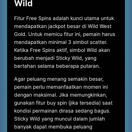
Wild
Fitur Free Spins adalah kunci utama untuk
mendapatkan jackpot besar di Wild West
Gold. Untuk memicu fitur ini, pemain harus
mendapatkan minimal 3 simbol scatter.
Ketika Free Spins aktif, simbol Wild akan
berubah menjadi Sticky Wild, yang
bertahan selama beberapa putaran.
Agar peluang menang semakin besar,
pemain perlu memanfaatkan momen ini
dengan maksimal. Jika memungkinkan,
gunakan fitur buy spin (jika tersedia) saat
kondisi permainan dirasa sedang bagus.
Sticky Wild yang muncul dalam jumlah
banyak dapat membuka peluang