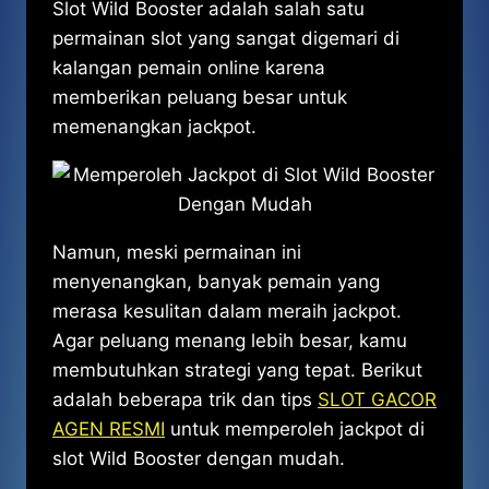
Slot Wild Booster adalah salah satu
permainan slot yang sangat digemari di
kalangan pemain online karena
memberikan peluang besar untuk
memenangkan jackpot.
Namun, meski permainan ini
menyenangkan, banyak pemain yang
merasa kesulitan dalam meraih jackpot.
Agar peluang menang lebih besar, kamu
membutuhkan strategi yang tepat. Berikut
adalah beberapa trik dan tips
SLOT GACOR
AGEN RESMI
untuk memperoleh jackpot di
slot Wild Booster dengan mudah.