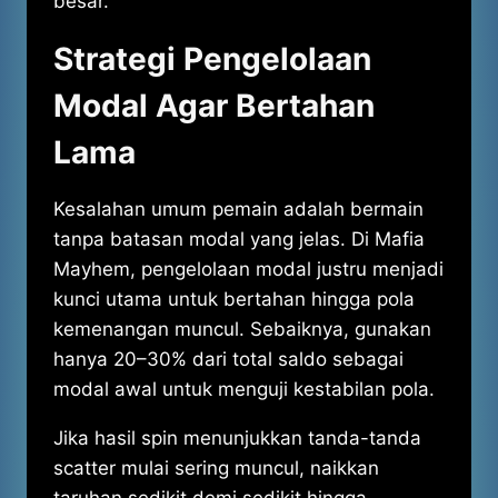
besar.
Strategi Pengelolaan
Modal Agar Bertahan
Lama
Kesalahan umum pemain adalah bermain
tanpa batasan modal yang jelas. Di Mafia
Mayhem, pengelolaan modal justru menjadi
kunci utama untuk bertahan hingga pola
kemenangan muncul. Sebaiknya, gunakan
hanya 20–30% dari total saldo sebagai
modal awal untuk menguji kestabilan pola.
Jika hasil spin menunjukkan tanda-tanda
scatter mulai sering muncul, naikkan