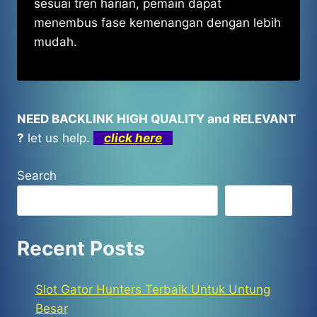
sesuai tren harian, pemain dapat
menembus fase kemenangan dengan lebih
mudah.
NEED BACKLINK HIGH QUALITY and RELEVANT
?
let us help.
click here
Search
Search
Recent Posts
Slot Gator Hunters Terbaik Untuk Untung
Besar