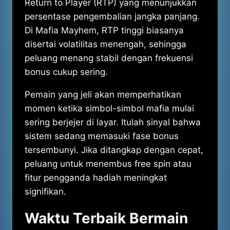
Return to Player (RTP) yang menunjukkan
persentase pengembalian jangka panjang.
Di Mafia Mayhem, RTP tinggi biasanya
disertai volatilitas menengah, sehingga
peluang menang stabil dengan frekuensi
bonus cukup sering.
Pemain yang jeli akan memperhatikan
momen ketika simbol-simbol mafia mulai
sering berjejer di layar. Itulah sinyal bahwa
sistem sedang memasuki fase bonus
tersembunyi. Jika ditangkap dengan cepat,
peluang untuk menembus free spin atau
fitur pengganda hadiah meningkat
signifikan.
Waktu Terbaik Bermain