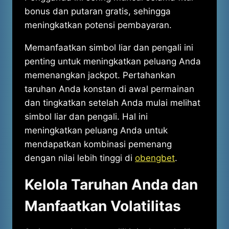
bonus dan putaran gratis, sehingga
meningkatkan potensi pembayaran.
Memanfaatkan simbol liar dan pengali ini
penting untuk meningkatkan peluang Anda
memenangkan jackpot. Pertahankan
taruhan Anda konstan di awal permainan
dan tingkatkan setelah Anda mulai melihat
simbol liar dan pengali. Hal ini
meningkatkan peluang Anda untuk
mendapatkan kombinasi pemenang
dengan nilai lebih tinggi di
obengbet
.
Kelola Taruhan Anda dan
Manfaatkan Volatilitas