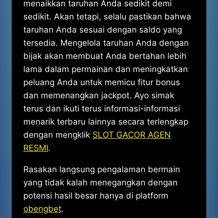
menaikkan taruhan Anda sedikit demi
sedikit. Akan tetapi, selalu pastikan bahwa
taruhan Anda sesuai dengan saldo yang
tersedia. Mengelola taruhan Anda dengan
bijak akan membuat Anda bertahan lebih
lama dalam permainan dan meningkatkan
peluang Anda untuk memicu fitur bonus
dan memenangkan jackpot. Ayo simak
terus dan ikuti terus informasi-informasi
menarik terbaru lainnya secara terlengkap
dengan mengklik
SLOT GACOR AGEN
RESMI
.
Rasakan langsung pengalaman bermain
yang tidak kalah menegangkan dengan
potensi hasil besar hanya di platform
obengbet
.