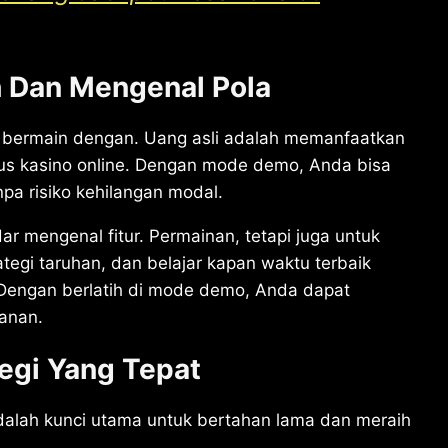
 Dan Mengenal Pola
m bermain dengan. Uang asli adalah memanfaatkan
us kasino online. Dengan mode demo, Anda bisa
pa risiko kehilangan modal.
 mengenal fitur. Permainan, tetapi juga untuk
tegi taruhan, dan belajar kapan waktu terbaik
Dengan berlatih di mode demo, Anda dapat
anan.
egi Yang Tepat
adalah kunci utama untuk bertahan lama dan meraih