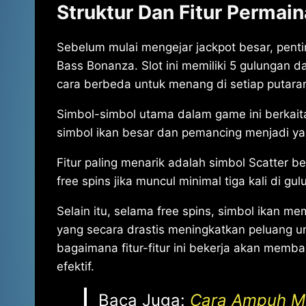
Struktur Dan Fitur Permai
Sebelum mulai mengejar jackpot besar, pentin
Bass Bonanza. Slot ini memiliki 5 gulungan d
cara berbeda untuk menang di setiap putara
Simbol-simbol utama dalam game ini berkai
simbol ikan besar dan pemancing menjadi ya
Fitur paling menarik adalah simbol Scatter
free spins jika muncul minimal tiga kali di gu
Selain itu, selama free spins, simbol ikan m
yang secara drastis meningkatkan peluang 
bagaimana fitur-fitur ini bekerja akan memb
efektif.
Baca Juga:
Cara Ampuh Me