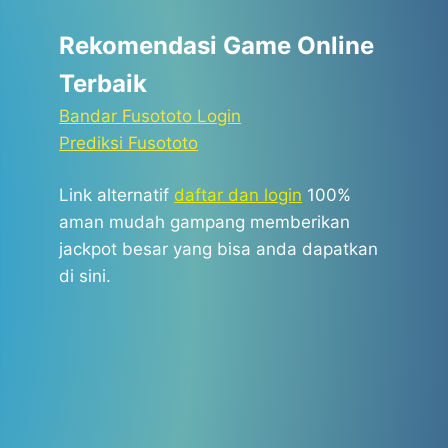
Rekomendasi Game Online
Terbaik
Bandar Fusototo Login
Prediksi Fusototo
Link alternatif
daftar dan login
100%
aman mudah gampang memberikan
jackpot besar yang bisa anda dapatkan
di sini.