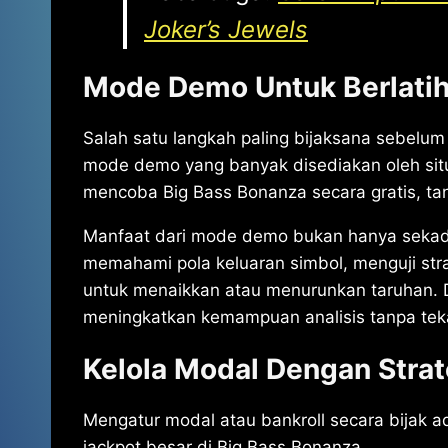
Joker’s Jewels
Mode Demo Untuk Berlatih
Salah satu langkah paling bijaksana sebelu
mode demo yang banyak disediakan oleh sit
mencoba Big Bass Bonanza secara gratis, tan
Manfaat dari mode demo bukan hanya sekadar
memahami pola keluaran simbol, menguji stra
untuk menaikkan atau menurunkan taruhan. 
meningkatkan kemampuan analisis tanpa tek
Kelola Modal Dengan Strat
Mengatur modal atau bankroll secara bijak 
jackpot besar di Big Bass Bonanza.