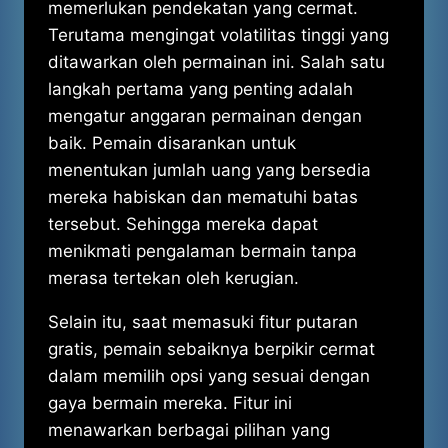
memerlukan pendekatan yang cermat.
Terutama mengingat volatilitas tinggi yang
ditawarkan oleh permainan ini. Salah satu
langkah pertama yang penting adalah
mengatur anggaran permainan dengan
baik. Pemain disarankan untuk
menentukan jumlah uang yang bersedia
mereka habiskan dan mematuhi batas
tersebut. Sehingga mereka dapat
menikmati pengalaman bermain tanpa
merasa tertekan oleh kerugian.
Selain itu, saat memasuki fitur putaran
gratis, pemain sebaiknya berpikir cermat
dalam memilih opsi yang sesuai dengan
gaya bermain mereka. Fitur ini
menawarkan berbagai pilihan yang