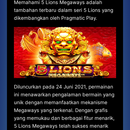
Memahami 5 Lions Megaways adalah
tambahan terbaru dalam seri 5 Lions yang
dikembangkan oleh Pragmatic Play.
Diluncurkan pada 24 Juni 2021, permainan
ini menawarkan pengalaman bermain yang
unik dengan memanfaatkan mekanisme
Megaways yang terkenal. Dengan grafis
yang memukau dan berbagai fitur menarik,
5 Lions Megaways telah sukses menarik