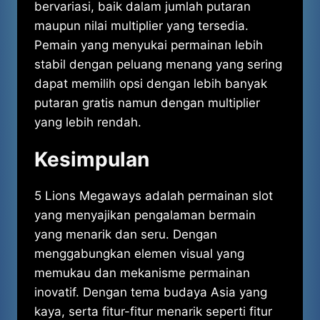
bervariasi, baik dalam jumlah putaran
maupun nilai multiplier yang tersedia.
Pemain yang menyukai permainan lebih
stabil dengan peluang menang yang sering
dapat memilih opsi dengan lebih banyak
putaran gratis namun dengan multiplier
yang lebih rendah.
Kesimpulan
5 Lions Megaways adalah permainan slot
yang menyajikan pengalaman bermain
yang menarik dan seru. Dengan
menggabungkan elemen visual yang
memukau dan mekanisme permainan
inovatif. Dengan tema budaya Asia yang
kaya, serta fitur-fitur menarik seperti fitur