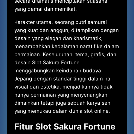
secara dramatis menciptakan suasana
yang damai dan memikat.
Karakter utama, seorang putri samurai
yang kuat dan anggun, ditampilkan dengan
desain yang elegan dan kharismatik,
menambahkan kedalaman naratif ke dalam
permainan. Keseluruhan, tema, grafis, dan
desain Slot Sakura Fortune
menggabungkan keindahan budaya
Jepang dengan standar tinggi dalam hal
visual dan estetika, menjadikannya tidak
hanya permainan yang menyenangkan
dimainkan tetapi juga sebuah karya seni
yang memukau dalam dunia slot online.
Fitur Slot Sakura Fortune