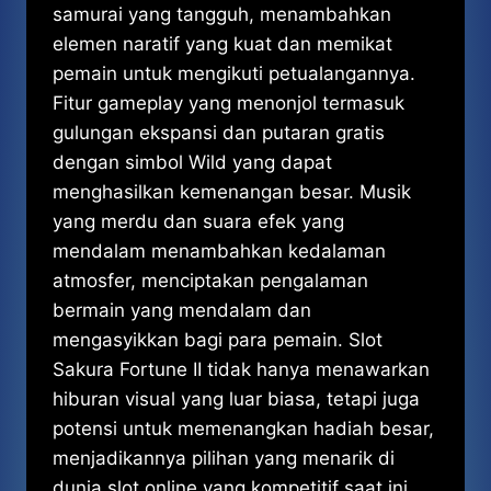
samurai yang tangguh, menambahkan
elemen naratif yang kuat dan memikat
pemain untuk mengikuti petualangannya.
Fitur gameplay yang menonjol termasuk
gulungan ekspansi dan putaran gratis
dengan simbol Wild yang dapat
menghasilkan kemenangan besar. Musik
yang merdu dan suara efek yang
mendalam menambahkan kedalaman
atmosfer, menciptakan pengalaman
bermain yang mendalam dan
mengasyikkan bagi para pemain. Slot
Sakura Fortune II tidak hanya menawarkan
hiburan visual yang luar biasa, tetapi juga
potensi untuk memenangkan hadiah besar,
menjadikannya pilihan yang menarik di
dunia slot online yang kompetitif saat ini.