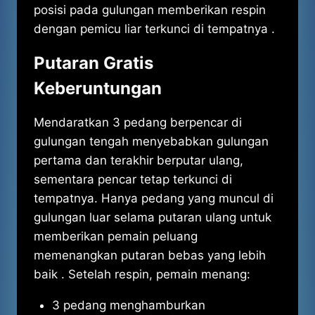
posisi pada gulungan memberikan respin
dengan pemicu liar terkunci di tempatnya .
Putaran Gratis
Keberuntungan
Mendaratkan 3 pedang berpencar di
gulungan tengah menyebabkan gulungan
pertama dan terakhir berputar ulang,
sementara pencar tetap terkunci di
tempatnya. Hanya pedang yang muncul di
gulungan luar selama putaran ulang untuk
memberikan pemain peluang
memenangkan putaran bebas yang lebih
baik . Setelah respin, pemain menang:
3 pedang menghamburkan