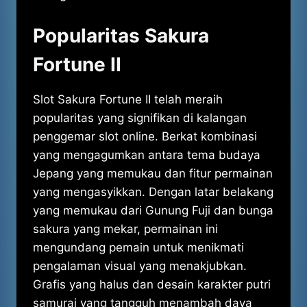
Popularitas Sakura
Fortune II
Slot Sakura Fortune II telah meraih
popularitas yang signifikan di kalangan
penggemar slot online. Berkat kombinasi
yang mengagumkan antara tema budaya
Jepang yang memukau dan fitur permainan
yang mengasyikkan. Dengan latar belakang
yang memukau dari Gunung Fuji dan bunga
sakura yang mekar, permainan ini
mengundang pemain untuk menikmati
pengalaman visual yang menakjubkan.
Grafis yang halus dan desain karakter putri
samurai yang tangguh menambah daya