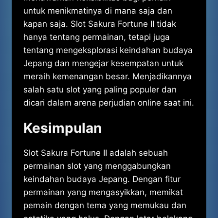
untuk menikmatinya di mana saja dan
kapan saja. Slot Sakura Fortune II tidak
hanya tentang permainan, tetapi juga
tentang mengeksplorasi keindahan budaya
Jepang dan mengejar kesempatan untuk
meraih kemenangan besar. Menjadikannya
salah satu slot yang paling populer dan
dicari dalam arena perjudian online saat ini.
Kesimpulan
Slot Sakura Fortune II adalah sebuah
permainan slot yang menggabungkan
keindahan budaya Jepang. Dengan fitur
permainan yang mengasyikkan, memikat
pemain dengan tema yang memukau dan