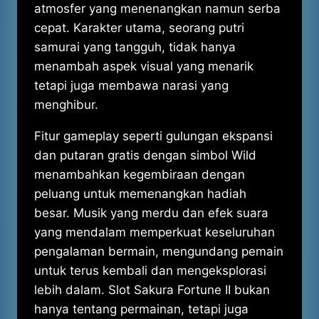
atmosfer yang menenangkan namun serba
cepat. Karakter utama, seorang putri
samurai yang tangguh, tidak hanya
menambah aspek visual yang menarik
tetapi juga membawa narasi yang
menghibur.
Fitur gameplay seperti gulungan ekspansi
dan putaran gratis dengan simbol Wild
menambahkan kegembiraan dengan
peluang untuk memenangkan hadiah
besar. Musik yang merdu dan efek suara
yang mendalam memperkuat keseluruhan
pengalaman bermain, mengundang pemain
untuk terus kembali dan mengeksplorasi
lebih dalam. Slot Sakura Fortune II bukan
hanya tentang permainan, tetapi juga