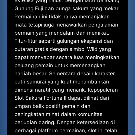
estetika yang halus. Dengan latar belakang
Gunung Fuji dan bunga sakura yang mekar.
Permainan ini tidak hanya memanjakan
mata tetapi juga menawarkan pengalaman
bermain yang mendalam dan memikat.
Fitur-fitur seperti gulungan ekspansi dan
putaran gratis dengan simbol Wild yang
dapat menyebar secara luas meningkatkan
peluang pemain untuk memenangkan
hadiah besar. Sementara desain karakter
putri samurai yang kuat menambahkan
dimensi naratif yang menarik. Kepopuleran
Slot Sakura Fortune II dapat dilihat dari
umpan balik positif pemain dan
peningkatan minat dalam komunitas
perjudian daring. Dengan ketersediaan di
berbagai platform permainan, slot ini telah