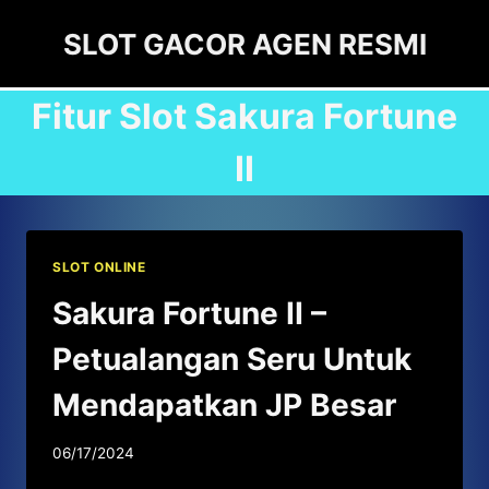
Skip
SLOT GACOR AGEN RESMI
to
content
Fitur Slot Sakura Fortune
II
SLOT ONLINE
Sakura Fortune II –
Petualangan Seru Untuk
Mendapatkan JP Besar
06/17/2024