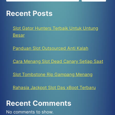
Recent Posts
Slot Gator Hunters Terbaik Untuk Untung
Besar
Panduan Slot Outsourced Anti Kalah
Cara Menang Slot Dead Canary Setiap Saat
Slot Tombstone Rip Gampang Menang
Rahasia Jackpot Slot Das xBoot Terbaru
Recent Comments
No comments to show.