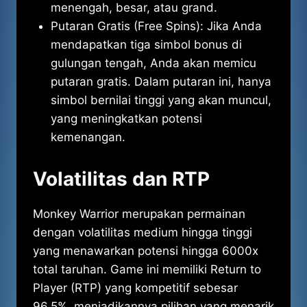
menengah, besar, atau grand.
Putaran Gratis (Free Spins): Jika Anda
mendapatkan tiga simbol bonus di
gulungan tengah, Anda akan memicu
putaran gratis. Dalam putaran ini, hanya
simbol bernilai tinggi yang akan muncul,
yang meningkatkan potensi
kemenangan.
Volatilitas dan RTP
Monkey Warrior merupakan permainan
dengan volatilitas medium hingga tinggi
yang menawarkan potensi hingga 6000x
total taruhan. Game ini memiliki Return to
Player (RTP) yang kompetitif sebesar
96,5%, menjadikannya pilihan yang menarik