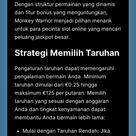
Dengan struktur permainan yang dinamis
dan fitur bonus yang menguntungkan,
Monkey Warrior menjadi pilihan menarik
untuk para pecinta slot online yang mencari
peluang jackpot besar.
Strategi Memilih Taruhan
Pengaturan taruhan dapat memengaruhi
pengalaman bermain Anda. Minimum
taruhan dimulai dari €0.25 hingga
maksimum €125 per putaran. Memilih
taruhan yang sesuai dengan anggaran
Anda dan tingkat kenyamanan dapat
membantu Anda bermain lebih lama:
Mulai dengan Taruhan Rendah: Jika