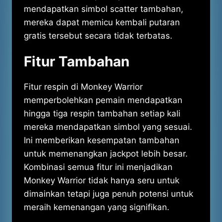
mendapatkan simbol scatter tambahan,
mereka dapat memicu kembali putaran
gratis tersebut secara tidak terbatas.
Fitur Tambahan
Fitur respin di Monkey Warrior
memperbolehkan pemain mendapatkan
hingga tiga respin tambahan setiap kali
mereka mendapatkan simbol yang sesuai.
Ini memberikan kesempatan tambahan
untuk memenangkan jackpot lebih besar. ​
Kombinasi semua fitur ini menjadikan
Monkey Warrior tidak hanya seru untuk
dimainkan tetapi juga penuh potensi untuk
meraih kemenangan yang signifikan.​