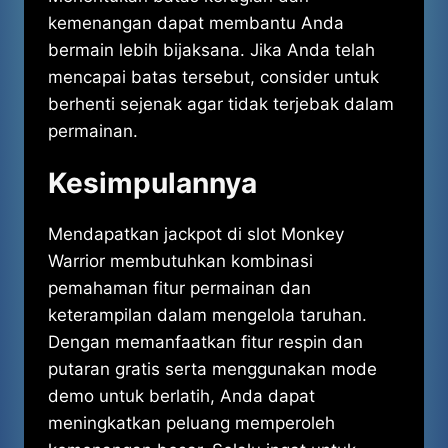
kemenangan dapat membantu Anda
bermain lebih bijaksana. Jika Anda telah
mencapai batas tersebut, consider untuk
berhenti sejenak agar tidak terjebak dalam
permainan.
Kesimpulannya
​Mendapatkan jackpot di slot Monkey
Warrior membutuhkan kombinasi
pemahaman fitur permainan dan
keterampilan dalam mengelola taruhan.​
Dengan memanfaatkan fitur respin dan
putaran gratis serta menggunakan mode
demo untuk berlatih, Anda dapat
meningkatkan peluang memperoleh