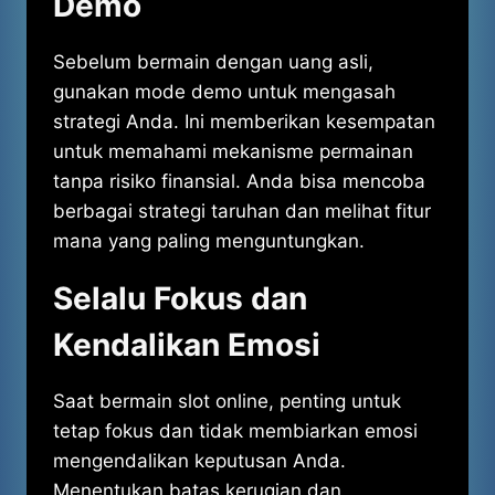
Demo
Sebelum bermain dengan uang asli,
gunakan mode demo untuk mengasah
strategi Anda. Ini memberikan kesempatan
untuk memahami mekanisme permainan
tanpa risiko finansial. Anda bisa mencoba
berbagai strategi taruhan dan melihat fitur
mana yang paling menguntungkan.
Selalu Fokus dan
Kendalikan Emosi
Saat bermain slot online, penting untuk
tetap fokus dan tidak membiarkan emosi
mengendalikan keputusan Anda.
Menentukan batas kerugian dan