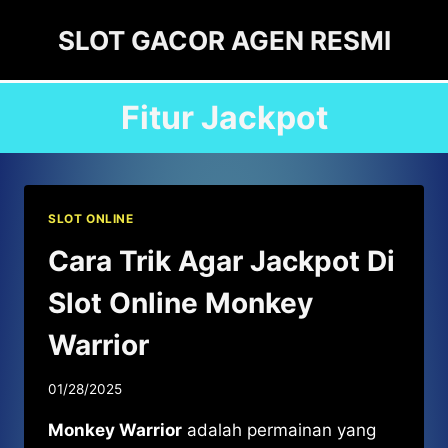
Skip
SLOT GACOR AGEN RESMI
to
content
Fitur Jackpot
SLOT ONLINE
Cara Trik Agar Jackpot Di
Slot Online Monkey
Warrior
01/28/2025
​Monkey Warrior
adalah permainan yang