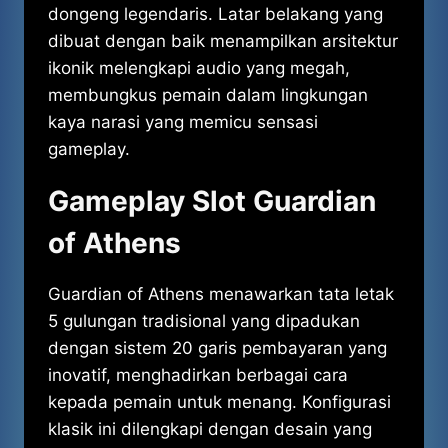
dongeng legendaris. Latar belakang yang
dibuat dengan baik menampilkan arsitektur
ikonik melengkapi audio yang megah,
membungkus pemain dalam lingkungan
kaya narasi yang memicu sensasi
gameplay.
Gameplay Slot Guardian
of Athens
Guardian of Athens menawarkan tata letak
5 gulungan tradisional yang dipadukan
dengan sistem 20 garis pembayaran yang
inovatif, menghadirkan berbagai cara
kepada pemain untuk menang. Konfigurasi
klasik ini dilengkapi dengan desain yang