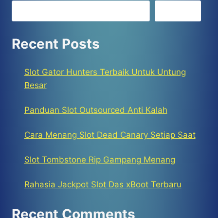
Search
Recent Posts
Slot Gator Hunters Terbaik Untuk Untung
Besar
Panduan Slot Outsourced Anti Kalah
Cara Menang Slot Dead Canary Setiap Saat
Slot Tombstone Rip Gampang Menang
Rahasia Jackpot Slot Das xBoot Terbaru
Recent Comments