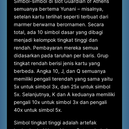
Simbol-simbol di slot Guardian of Athens
semuanya bertema Yunani – misalnya,
setelan kartu terlihat seperti terbuat dari
marmer berwarna berornamen. Secara
total, ada 10 simbol dasar yang dibagi
menjadi kelompok tingkat tinggi dan
rendah. Pembayaran mereka semua
didasarkan pada taruhan per baris. Grup
tingkat rendah berisi jenis kartu yang
berbeda. Angka 10, J, dan Q semuanya
memiliki pengali terendah yang sama yaitu
5x untuk simbol 3x, dan 25x untuk simbol
5x. Selanjutnya, K dan A keduanya memiliki
pengali 10x untuk simbol 3x dan pengali
40x untuk simbol 5x.
Simbol tingkat tinggi adalah artefak