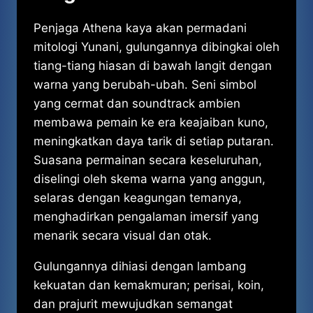
Penjaga Athena kaya akan permadani
mitologi Yunani, gulungannya dibingkai oleh
tiang-tiang hiasan di bawah langit dengan
warna yang berubah-ubah. Seni simbol
yang cermat dan soundtrack ambien
membawa pemain ke era keajaiban kuno,
meningkatkan daya tarik di setiap putaran.
Suasana permainan secara keseluruhan,
diselingi oleh skema warna yang anggun,
selaras dengan keagungan temanya,
menghadirkan pengalaman imersif yang
menarik secara visual dan otak.
Gulungannya dihiasi dengan lambang
kekuatan dan kemakmuran; perisai, koin,
dan prajurit mewujudkan semangat