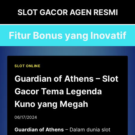
Skip
SLOT GACOR AGEN RESMI
to
content
Fitur Bonus yang Inovatif
SLOT ONLINE
Guardian of Athens – Slot
Gacor Tema Legenda
Kuno yang Megah
06/17/2024
Guardian of Athens
– Dalam dunia slot