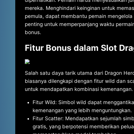
diperhatikan. Pemain harus menyesuaikan 
mereka. Menghindari keinginan untuk memas
pemula, dapat membantu pemain mengelola da
penting untuk memperpanjang waktu permai
bonus.
Fitur Bonus dalam Slot Dr
Salah satu daya tarik utama dari Dragon Hero
biasanya dilengkapi dengan fitur wild dan s
untuk mendapatkan kombinasi kemenangan. Fit
Fitur Wild: Simbol wild dapat mengganti
kemenangan yang lebih menguntungkan.
Fitur Scatter: Mendapatkan sejumlah sim
gratis, yang berpotensi memberikan pel