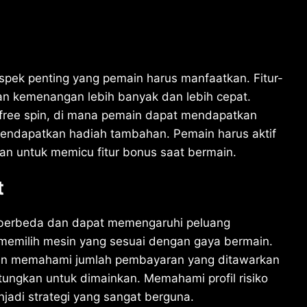
pek penting yang pemain harus manfaatkan. Fitur-
an kemenangan lebih banyak dan lebih cepat.
h free spin, di mana pemain dapat mendapatkan
mendapatkan hadiah tambahan. Pemain harus aktif
n untuk memicu fitur bonus saat bermain.
t
ng berbeda dan dapat memengaruhi peluang
 memilih mesin yang sesuai dengan gaya bermain.
an memahami jumlah pembayaran yang ditawarkan
ngkan untuk dimainkan. Memahami profil risiko
jadi strategi yang sangat berguna.