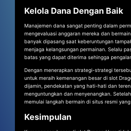
Kelola Dana Dengan Baik
Manajemen dana sangat penting dalam perma
mengevaluasi anggaran mereka dan bermain d
banyak dipasang saat keberuntungan tampak 
menjaga kelangsungan permainan. Selalu pa
batas yang dapat diterima sehingga pengal
​Dengan menerapkan strategi-strategi terse
untuk meraih kemenangan besar di slot Drag
dijamin, pendekatan yang hati-hati dan ter
menguntungkan dan menyenangkan. Setelah me
memulai langkah bermain di situs resmi ya
Kesimpulan