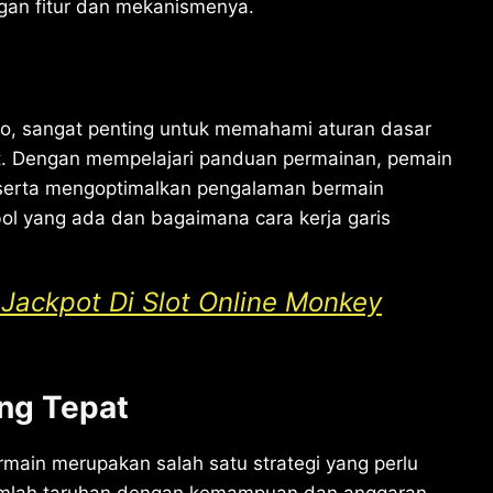
gan fitur dan mekanismenya.
o, sangat penting untuk memahami aturan dasar
ut. Dengan mempelajari panduan permainan, pemain
, serta mengoptimalkan pengalaman bermain
l yang ada dan bagaimana cara kerja garis
 Jackpot Di Slot Online Monkey
ng Tepat
main merupakan salah satu strategi yang perlu