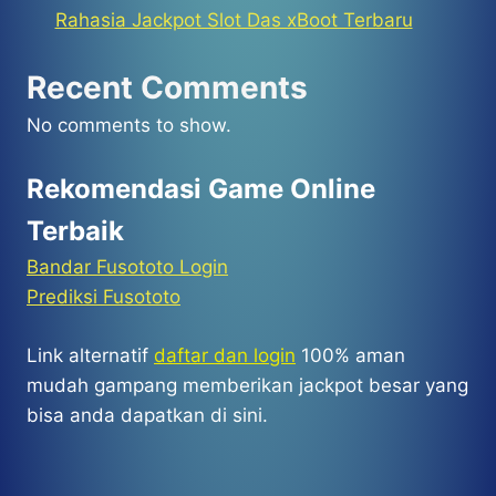
Rahasia Jackpot Slot Das xBoot Terbaru
Recent Comments
No comments to show.
Rekomendasi Game Online
Terbaik
Bandar Fusototo Login
Prediksi Fusototo
Link alternatif
daftar dan login
100% aman
mudah gampang memberikan jackpot besar yang
bisa anda dapatkan di sini.