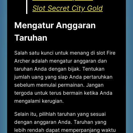
Slot Secret City Gold
Mengatur Anggaran
Taruhan
Salah satu kunci untuk menang di slot Fire
Archer adalah mengatur anggaran dan
taruhan Anda dengan bijak. Tentukan
jumlah uang yang siap Anda pertaruhkan
sebelum memulai permainan. Jangan
tergoda untuk terus bermain ketika Anda
mengalami kerugian.
Selain itu, pilihlah taruhan yang sesuai
dengan anggaran Anda. Taruhan yang
lebih rendah dapat memperpanjang waktu