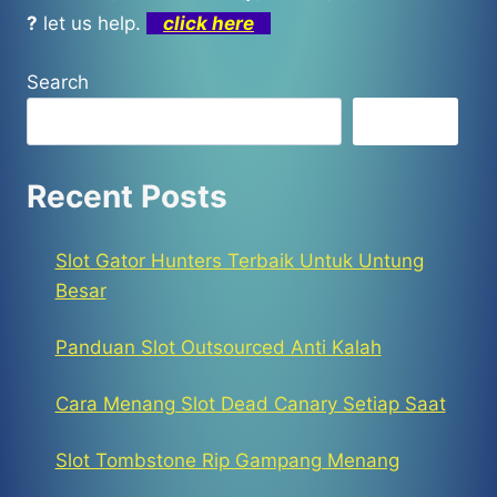
?
let us help.
click here
Search
Search
Recent Posts
Slot Gator Hunters Terbaik Untuk Untung
Besar
Panduan Slot Outsourced Anti Kalah
Cara Menang Slot Dead Canary Setiap Saat
Slot Tombstone Rip Gampang Menang