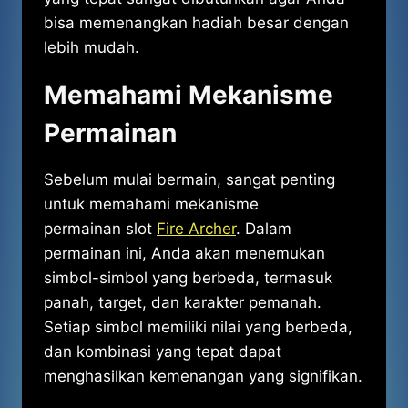
bisa memenangkan hadiah besar dengan
lebih mudah.
Memahami Mekanisme
Permainan
Sebelum mulai bermain, sangat penting
untuk memahami mekanisme
permainan slot
Fire Archer
. Dalam
permainan ini, Anda akan menemukan
simbol-simbol yang berbeda, termasuk
panah, target, dan karakter pemanah.
Setiap simbol memiliki nilai yang berbeda,
dan kombinasi yang tepat dapat
menghasilkan kemenangan yang signifikan.