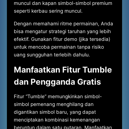
muncul dan kapan simbol-simbol premium
seperti kerbau sering muncul.
Dengan memahami ritme permainan, Anda
bisa mengatur strategi taruhan yang lebih
efektif. Gunakan fitur demo (jika tersedia)
untuk mencoba permainan tanpa risiko
uang sungguhan terlebih dahulu.
Manfaatkan Fitur Tumble
dan Pengganda Gratis
Fitur “Tumble” memungkinkan simbol-
simbol pemenang menghilang dan
digantikan simbol baru, yang dapat
menciptakan kombinasi kemenangan
beruntun dalam satu putaran. Manfaatkan