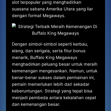
slot terpopuler yang menghadirkan
suasana sabana Amerika Utara yang liar
dengan format Megaways.
Dengan simbol-simbol seperti kerbau,
elang, dan serigala, serta fitur bonus
menarik, Buffalo King Megaways
menghadirkan peluang besar untuk meraih
kemenangan mengesankan. Namun, untuk
benar-benar sukses dalam permainan ini,
pemain memerlukan lebih dari sekadar
keberuntungan. Strategi yang tepat bisa
menjadi pembeda antara kekalahan cepat
dan kemenangan besar.