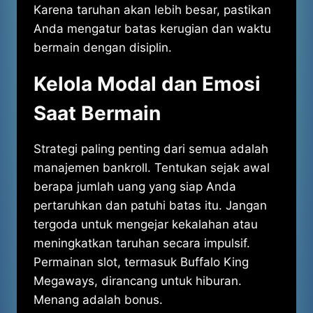
Karena taruhan akan lebih besar, pastikan
Anda mengatur batas kerugian dan waktu
bermain dengan disiplin.
Kelola Modal dan Emosi
Saat Bermain
Strategi paling penting dari semua adalah
manajemen bankroll. Tentukan sejak awal
berapa jumlah uang yang siap Anda
pertaruhkan dan patuhi batas itu. Jangan
tergoda untuk mengejar kekalahan atau
meningkatkan taruhan secara impulsif.
Permainan slot, termasuk Buffalo King
Megaways, dirancang untuk hiburan.
Menang adalah bonus.