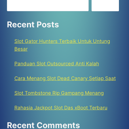
Search
Recent Posts
Slot Gator Hunters Terbaik Untuk Untung
Besar
Panduan Slot Outsourced Anti Kalah
Cara Menang Slot Dead Canary Setiap Saat
Slot Tombstone Rip Gampang Menang
Rahasia Jackpot Slot Das xBoot Terbaru
Recent Comments