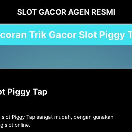
SLOT GACOR AGEN RESMI
coran Trik Gacor Slot Piggy 
t Piggy Tap
slot Piggy Tap sangat mudah, dengan gunakan
 slot online.