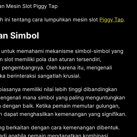
h ini tentang cara lumpuhkan mesin slot
Piggy Tap
.
an Simbol
in untuk memahami mekanisme simbol-simbol yang
 slot memiliki pola dan aturan tersendiri,
h pengembangnya. Oleh karena itu, mengenali
 berinteraksi sangatlah krusial.
biasanya memiliki nilai lebih tinggi dibandingkan
mengenali mana simbol yang paling menguntungkan
n dengan baik. Ketika pemain memutar gulungan,
an dapat menghasilkan kemenangan yang signifikan.
ang berkaitan dengan cara kemenangan dibentuk.
rjadi apabila pemain mendapatkan kombinasi