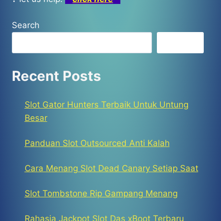
Search
Search
Recent Posts
Slot Gator Hunters Terbaik Untuk Untung
Besar
Panduan Slot Outsourced Anti Kalah
Cara Menang Slot Dead Canary Setiap Saat
Slot Tombstone Rip Gampang Menang
Rahasia Jackpot Slot Das xBoot Terbaru