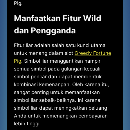
Pig.
Manfaatkan Fitur Wild
dan Pengganda
Fitur liar adalah salah satu kunci utama
untuk menang dalam slot
Greedy Fortune
Pig
. Simbol liar menggantikan hampir
semua simbol pada gulungan kecuali
simbol pencar dan dapat membentuk
kombinasi kemenangan. Oleh karena itu,
sangat penting untuk memanfaatkan
simbol liar sebaik-baiknya. Ini karena
simbol liar dapat meningkatkan peluang
Anda untuk memenangkan pembayaran
lebih tinggi.