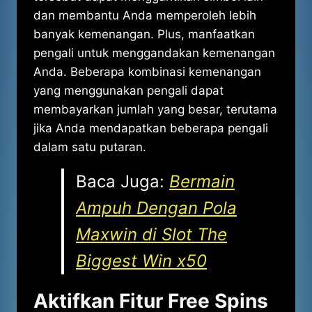
dan membantu Anda memperoleh lebih
banyak kemenangan. Plus, manfaatkan
pengali untuk menggandakan kemenangan
Anda. Beberapa kombinasi kemenangan
yang menggunakan pengali dapat
membayarkan jumlah yang besar, terutama
jika Anda mendapatkan beberapa pengali
dalam satu putaran.
Baca Juga:
Bermain
Ampuh Dengan Pola
Maxwin di Slot The
Biggest Win x50
Aktifkan Fitur Free Spins