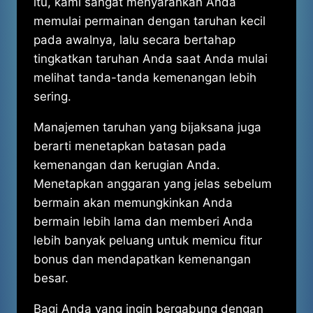
itu, kami sangat menyarankan Anda
memulai permainan dengan taruhan kecil
pada awalnya, lalu secara bertahap
tingkatkan taruhan Anda saat Anda mulai
melihat tanda-tanda kemenangan lebih
sering.
Manajemen taruhan yang bijaksana juga
berarti menetapkan batasan pada
kemenangan dan kerugian Anda.
Menetapkan anggaran yang jelas sebelum
bermain akan memungkinkan Anda
bermain lebih lama dan memberi Anda
lebih banyak peluang untuk memicu fitur
bonus dan mendapatkan kemenangan
besar.
Bagi Anda yang ingin bergabung dengan