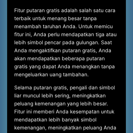
Fitur putaran gratis adalah salah satu cara
terbaik untuk menang besar tanpa
menambah taruhan Anda. Untuk memicu
fitur ini, Anda perlu mendapatkan tiga atau
lebih simbol pencar pada gulungan. Saat
Anda mengaktifkan putaran gratis, Anda
akan mendapatkan beberapa putaran
gratis yang dapat Anda menangkan tanpa
mengeluarkan uang tambahan.
Selama putaran gratis, pengali dan simbol
liar muncul lebih sering, meningkatkan
peluang kemenangan yang lebih besar.
Fitur ini memberi Anda kesempatan untuk
mendapatkan lebih banyak simbol
kemenangan, meningkatkan peluang Anda