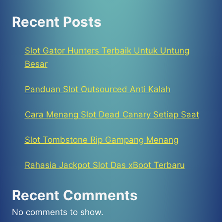
Recent Posts
Slot Gator Hunters Terbaik Untuk Untung
Besar
Panduan Slot Outsourced Anti Kalah
Cara Menang Slot Dead Canary Setiap Saat
Slot Tombstone Rip Gampang Menang
Rahasia Jackpot Slot Das xBoot Terbaru
Recent Comments
No comments to show.