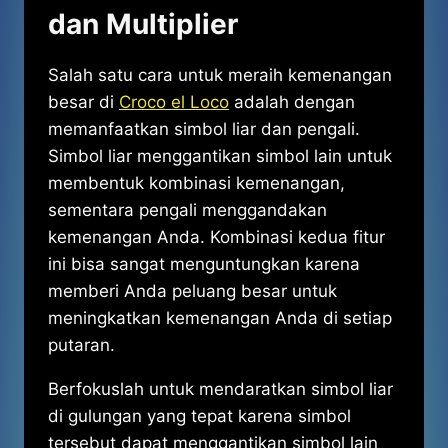
dan Multiplier
Salah satu cara untuk meraih kemenangan
besar di
Croco el Loco
adalah dengan
memanfaatkan simbol liar dan pengali.
Simbol liar menggantikan simbol lain untuk
membentuk kombinasi kemenangan,
sementara pengali menggandakan
kemenangan Anda. Kombinasi kedua fitur
ini bisa sangat menguntungkan karena
memberi Anda peluang besar untuk
meningkatkan kemenangan Anda di setiap
putaran.
Berfokuslah untuk mendaratkan simbol liar
di gulungan yang tepat karena simbol
tersebut dapat menggantikan simbol lain