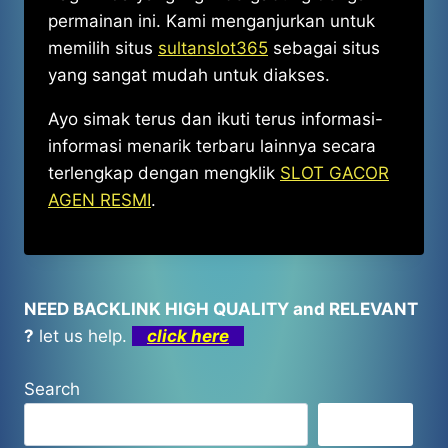
permainan ini. Kami menganjurkan untuk
memilih situs
sultanslot365
sebagai situs
yang sangat mudah untuk diakses.
Ayo simak terus dan ikuti terus informasi-
informasi menarik terbaru lainnya secara
terlengkap dengan mengklik
SLOT GACOR
AGEN RESMI
.
NEED BACKLINK HIGH QUALITY and RELEVANT
?
let us help.
click here
Search
Search