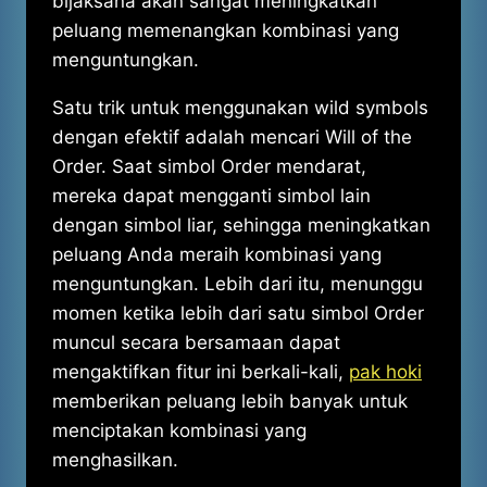
bijaksana akan sangat meningkatkan
peluang memenangkan kombinasi yang
menguntungkan.
Satu trik untuk menggunakan wild symbols
dengan efektif adalah mencari Will of the
Order. Saat simbol Order mendarat,
mereka dapat mengganti simbol lain
dengan simbol liar, sehingga meningkatkan
peluang Anda meraih kombinasi yang
menguntungkan. Lebih dari itu, menunggu
momen ketika lebih dari satu simbol Order
muncul secara bersamaan dapat
mengaktifkan fitur ini berkali-kali,
pak hoki
memberikan peluang lebih banyak untuk
menciptakan kombinasi yang
menghasilkan.