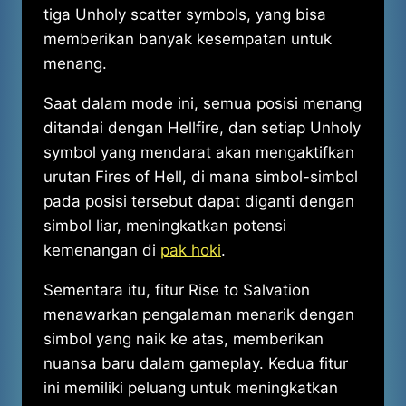
tiga Unholy scatter symbols, yang bisa
memberikan banyak kesempatan untuk
menang.
Saat dalam mode ini, semua posisi menang
ditandai dengan Hellfire, dan setiap Unholy
symbol yang mendarat akan mengaktifkan
urutan Fires of Hell, di mana simbol-simbol
pada posisi tersebut dapat diganti dengan
simbol liar, meningkatkan potensi
kemenangan di
pak hoki
.
Sementara itu, fitur Rise to Salvation
menawarkan pengalaman menarik dengan
simbol yang naik ke atas, memberikan
nuansa baru dalam gameplay. Kedua fitur
ini memiliki peluang untuk meningkatkan