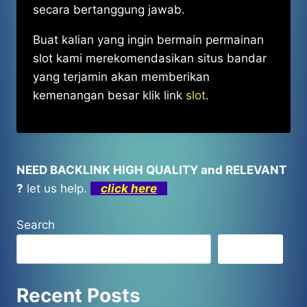
secara bertanggung jawab.
Buat kalian yang ingin bermain permainan
slot kami merekomendasikan situs bandar
yang terjamin akan memberikan
kemenangan besar klik link
slot
.
NEED BACKLINK HIGH QUALITY and RELEVANT
?
let us help.
click here
Search
Search
Recent Posts