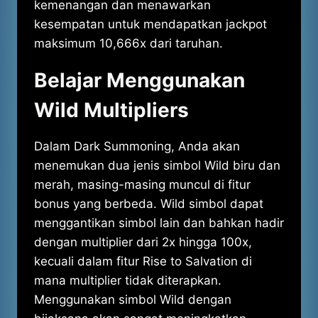
kemenangan dan menawarkan
kesempatan untuk mendapatkan jackpot
maksimum 10,666x dari taruhan.
Belajar Menggunakan
Wild Multipliers
Dalam Dark Summoning, Anda akan
menemukan dua jenis simbol Wild biru dan
merah, masing-masing muncul di fitur
bonus yang berbeda. Wild simbol dapat
menggantikan simbol lain dan bahkan hadir
dengan multiplier dari 2x hingga 100x,
kecuali dalam fitur Rise to Salvation di
mana multiplier tidak diterapkan.
Menggunakan simbol Wild dengan