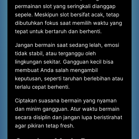
permainan slot yang seringkali dianggap
sepele. Meskipun slot bersifat acak, tetap
dibutuhkan fokus saat memilih waktu yang
tepat untuk bertaruh dan berhenti.
Jangan bermain saat sedang lelah, emosi
tidak stabil, atau terganggu oleh
lingkungan sekitar. Gangguan kecil bisa
membuat Anda salah mengambil
keputusan, seperti taruhan berlebihan atau
terlalu cepat berhenti.
Ciptakan suasana bermain yang nyaman
dan minim gangguan. Atur waktu bermain
secara disiplin dan jangan lupa beristirahat
agar pikiran tetap fresh.