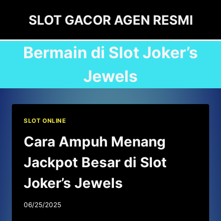
Skip
SLOT GACOR AGEN RESMI
to
content
Bermain di Slot Joker’s
Jewels
SLOT ONLINE
Cara Ampuh Menang
Jackpot Besar di Slot
Joker’s Jewels
06/25/2025