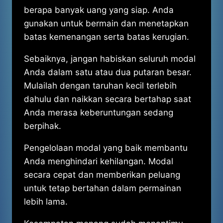
berapa banyak uang yang siap. Anda
gunakan untuk bermain dan menetapkan
batas kemenangan serta batas kerugian.
Sebaiknya, jangan habiskan seluruh modal
Anda dalam satu atau dua putaran besar.
Mulailah dengan taruhan kecil terlebih
dahulu dan naikkan secara bertahap saat
Anda merasa keberuntungan sedang
berpihak.
Pengelolaan modal yang baik membantu
Anda menghindari kehilangan. Modal
secara cepat dan memberikan peluang
untuk tetap bertahan dalam permainan
lebih lama.