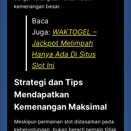
kemenangan besar.
Baca
Juga:
WAKTOGEL –
Jackpot Melimpah
Hanya Ada Di Situs
Slot Ini
Strategi dan Tips
Mendapatkan
Kemenangan Maksimal
Meskipun permainan slot didasarkan pada
keberuntungan, bukan berarti pemain tidak