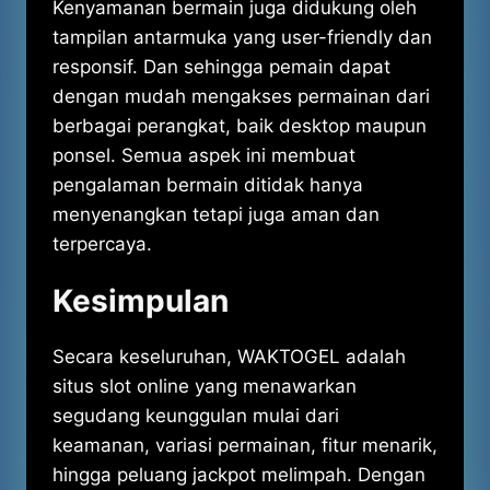
Kenyamanan bermain juga didukung oleh
tampilan antarmuka yang user-friendly dan
responsif. Dan sehingga pemain dapat
dengan mudah mengakses permainan dari
berbagai perangkat, baik desktop maupun
ponsel. Semua aspek ini membuat
pengalaman bermain ditidak hanya
menyenangkan tetapi juga aman dan
terpercaya.
Kesimpulan
Secara keseluruhan, WAKTOGEL adalah
situs slot online yang menawarkan
segudang keunggulan mulai dari
keamanan, variasi permainan, fitur menarik,
hingga peluang jackpot melimpah. Dengan