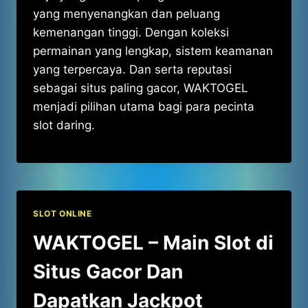
yang menyenangkan dan peluang
kemenangan tinggi. Dengan koleksi
permainan yang lengkap, sistem keamanan
yang terpercaya. Dan serta reputasi
sebagai situs paling gacor, WAKTOGEL
menjadi pilihan utama bagi para pecinta
slot daring.
SLOT ONLINE
WAKTOGEL – Main Slot di
Situs Gacor Dan
Dapatkan Jackpot