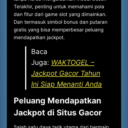
Terakhir, penting untuk memahami pola
dan fitur dari game slot yang dimainkan.
Dan termasuk simbol bonus dan putaran
gratis yang bisa memperbesar peluang
mendapatkan jackpot.
Baca
Juga:
WAKTOGEL –
Jackpot Gacor Tahun
Ini Siap Menanti Anda
Peluang Mendapatkan
Jackpot di Situs Gacor
Salah satu daya tarik utama dari bermain