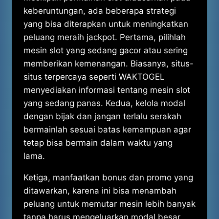
keberuntungan, ada beberapa strategi
yang bisa diterapkan untuk meningkatkan
peluang meraih jackpot. Pertama, pilihlah
mesin slot yang sedang gacor atau sering
memberikan kemenangan. Biasanya, situs-
situs terpercaya seperti WAKTOGEL
menyediakan informasi tentang mesin slot
yang sedang panas. Kedua, kelola modal
dengan bijak dan jangan terlalu serakah
bermainlah sesuai batas kemampuan agar
tetap bisa bermain dalam waktu yang
lama.
Ketiga, manfaatkan bonus dan promo yang
ditawarkan, karena ini bisa menambah
peluang untuk memutar mesin lebih banyak
tanpa harus mengeluarkan modal besar.