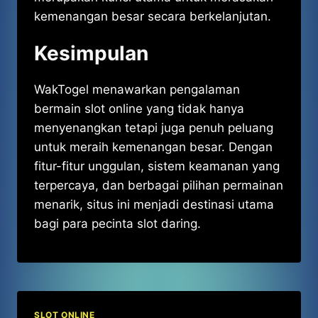
kemenangan besar secara berkelanjutan.
Kesimpulan
WakTogel menawarkan pengalaman
bermain slot online yang tidak hanya
menyenangkan tetapi juga penuh peluang
untuk meraih kemenangan besar. Dengan
fitur-fitur unggulan, sistem keamanan yang
terpercaya, dan berbagai pilihan permainan
menarik, situs ini menjadi destinasi utama
bagi para pecinta slot daring.
SLOT ONLINE