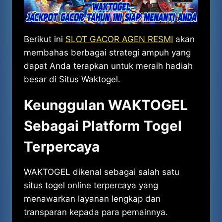
Berikut ini
SLOT GACOR AGEN RESMI
akan
membahas berbagai strategi ampuh yang
dapat Anda terapkan untuk meraih hadiah
besar di Situs Waktogel.
Keunggulan WAKTOGEL
Sebagai Platform Togel
Terpercaya
WAKTOGEL dikenal sebagai salah satu
situs togel online terpercaya yang
menawarkan layanan lengkap dan
transparan kepada para pemainnya.