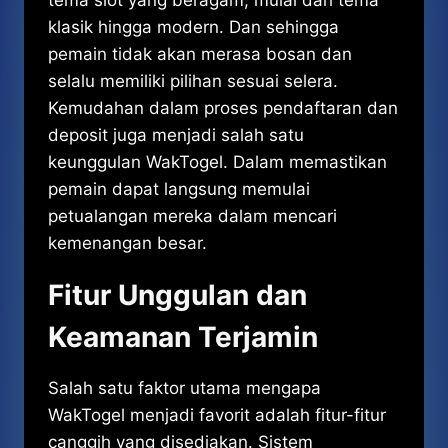
tema slot yang beragam, mulai dari tema
klasik hingga modern. Dan sehingga
pemain tidak akan merasa bosan dan
selalu memiliki pilihan sesuai selera.
Kemudahan dalam proses pendaftaran dan
deposit juga menjadi salah satu
keunggulan WakTogel. Dalam memastikan
pemain dapat langsung memulai
petualangan mereka dalam mencari
kemenangan besar.
Fitur Unggulan dan
Keamanan Terjamin
Salah satu faktor utama mengapa
WakTogel menjadi favorit adalah fitur-fitur
canggih yang disediakan. Sistem