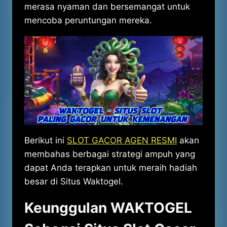
merasa nyaman dan bersemangat untuk
mencoba peruntungan mereka.
Berikut ini
SLOT GACOR AGEN RESMI
akan
membahas berbagai strategi ampuh yang
dapat Anda terapkan untuk meraih hadiah
besar di Situs Waktogel.
Keunggulan WAKTOGEL