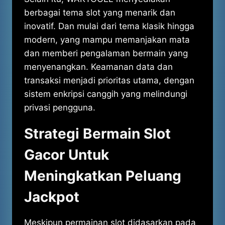
berbagai tema slot yang menarik dan
inovatif. Dan mulai dari tema klasik hingga
modern, yang mampu memanjakan mata
dan memberi pengalaman bermain yang
menyenangkan. Keamanan data dan
transaksi menjadi prioritas utama, dengan
sistem enkripsi canggih yang melindungi
privasi pengguna.
Strategi Bermain Slot
Gacor Untuk
Meningkatkan Peluang
Jackpot
Meskipun permainan slot didasarkan pada