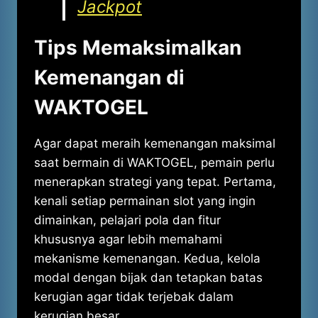
Jackpot
Tips Memaksimalkan
Kemenangan di
WAKTOGEL
Agar dapat meraih kemenangan maksimal
saat bermain di WAKTOGEL, pemain perlu
menerapkan strategi yang tepat. Pertama,
kenali setiap permainan slot yang ingin
dimainkan, pelajari pola dan fitur
khususnya agar lebih memahami
mekanisme kemenangan. Kedua, kelola
modal dengan bijak dan tetapkan batas
kerugian agar tidak terjebak dalam
kerugian besar.