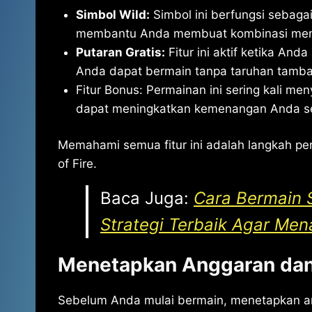
Simbol Wild:
Simbol ini berfungsi sebagai
membantu Anda membuat kombinasi mena
Putaran Gratis:
Fitur ini aktif ketika And
Anda dapat bermain tanpa taruhan tambah
Fitur Bonus: Permainan ini sering kali m
dapat meningkatkan kemenangan Anda sec
Memahami semua fitur ini adalah langkah p
of Fire.
Baca Juga:
Cara Bermain 
Strategi Terbaik Agar Me
Menetapkan Anggaran dan 
Sebelum Anda mulai bermain, menetapkan ang