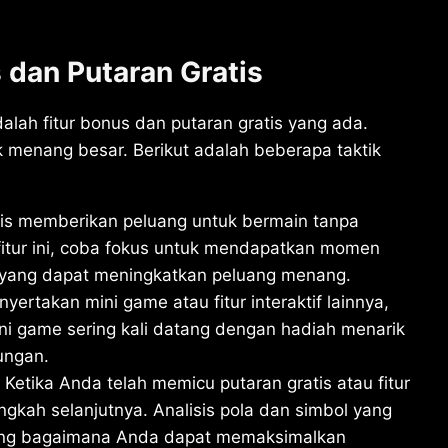
 dan Putaran Gratis
dalah fitur bonus dan putaran gratis yang ada.
k menang besar. Berikut adalah beberapa taktik
is memberikan peluang untuk bermain tanpa
itur ini, coba fokus untuk mendapatkan momen
ld yang dapat meningkatkan peluang menang.
nyertakan mini game atau fitur interaktif lainnya,
ni game sering kali datang dengan hadiah menarik
ungan.
Ketika Anda telah memicu putaran gratis atau fitur
gkah selanjutnya. Analisis pola dan simbol yang
ang bagaimana Anda dapat memaksimalkan