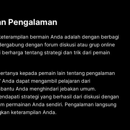
dan Pengalaman
 keterampilan bermain Anda adalah dengan berbagi
 Bergabung dengan forum diskusi atau grup online
berharga tentang strategi dan trik dari pemain
ertanya kepada pemain lain tentang pengalaman
” Anda dapat mengambil pelajaran dari
mbantu Anda menghindari jebakan umum.
ndapati strategi yang berhasil dari diskusi dengan
lam permainan Anda sendiri. Pengalaman langsung
kan keterampilan Anda.