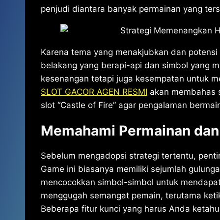
penjudi diantara banyak permainan yang ters
Karena tema yang menakjubkan dan potensi 
belakang yang berapi-api dan simbol yang m
kesenangan tetapi juga kesempatan untuk me
SLOT GACOR AGEN RESMI
akan membahas st
slot “Castle of Fire” agar pengalaman berma
Memahami Permainan dan 
Sebelum mengadopsi strategi tertentu, pentin
Game ini biasanya memiliki sejumlah gulung
mencocokkan simbol-simbol untuk mendapatk
menggugah semangat pemain, terutama ketika
Beberapa fitur kunci yang harus Anda ketahu