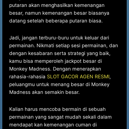
putaran akan menghasilkan kemenangan
besar, namun kemenangan besar biasanya
datang setelah beberapa putaran biasa.
Jadi, jangan terburu-buru untuk keluar dari
permainan. Nikmati setiap sesi permainan, dan
dengan kesabaran serta strategi yang baik,
kamu bisa memperoleh jackpot besar di
Monkey Madness. Dengan menerapkan
rahasia-rahasia
SLOT GACOR AGEN RESMI
,
peluangmu untuk menang besar di Monkey
Madness akan semakin besar.
Kalian harus mencoba bermain di sebuah
permainan yang sangat mudah sekali dalam
mendapat kan kemenangan cuman di