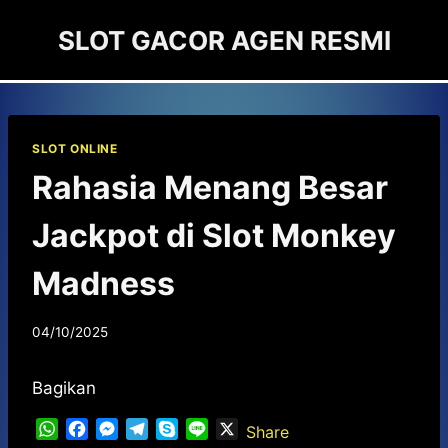
Skip
SLOT GACOR AGEN RESMI
to
content
SLOT ONLINE
Rahasia Menang Besar
Jackpot di Slot Monkey
Madness
04/10/2025
Bagikan
W
F
M
T
S
L
X
Share