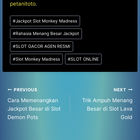
petanitoto
.
Post
#
Jackpot Slot Monkey Madness
Tags:
#
Rahasia Menang Besar Jackpot
#
SLOT GACOR AGEN RESMI
#
Slot Monkey Madness
#
SLOT ONLINE
Post
PREVIOUS
NEXT
Cara Memenangkan
Trik Ampuh Menang
navigation
Jackpot Besar di Slot
Besar di Slot Lava
Demon Pots
Gold